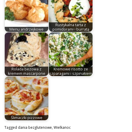
Rustykalna tarta z
Menu andrzejkowe
pomidorami i burratą
Rolada bezowa z
Kremowe risotto ze
kremem mascarpone
szparagami i szpinakiem
Ślimaczki pizzowe
Tagged
dania bezglutenowe
,
Wielkanoc