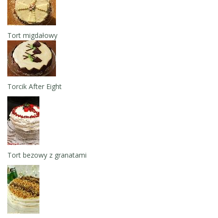
Tort migdałowy
Torcik After Eight
Tort bezowy z granatami