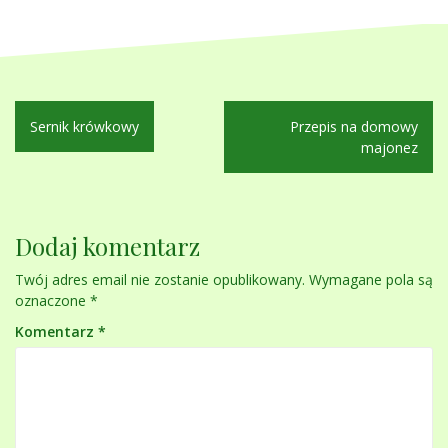
Nawigacja
Sernik krówkowy
Przepis na domowy
wpisu
majonez
Dodaj komentarz
Twój adres email nie zostanie opublikowany.
Wymagane pola są
oznaczone
*
Komentarz
*