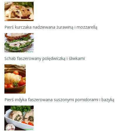
Pierś kurczaka nadziewana żurawiną i mozzarellą
Schab faszerowany polędwiczką i śliwkami
Pierś indyka faszerowana suszonymi pomidorami i bazylią