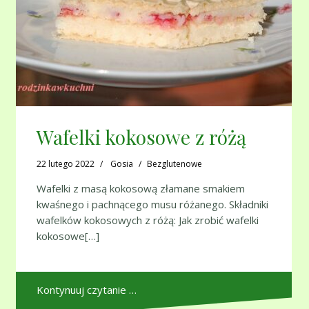
Wafelki kokosowe z różą
22 lutego 2022
Gosia
Bezglutenowe
Wafelki z masą kokosową złamane smakiem
kwaśnego i pachnącego musu różanego. Składniki
wafelków kokosowych z różą: Jak zrobić wafelki
kokosowe[…]
Kontynuuj czytanie …