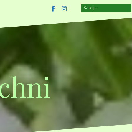
Szukaj:
szczuplejemy.pl
Facebook
Instagram
chni