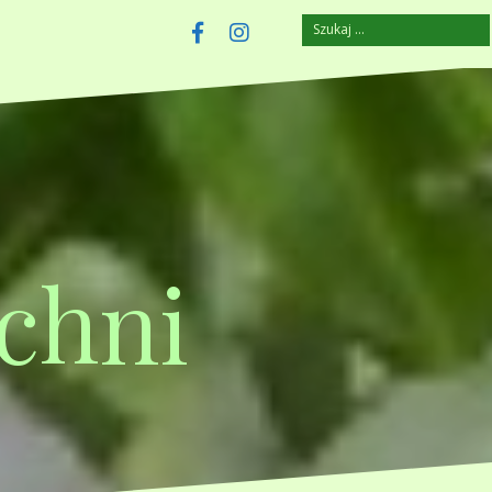
Szukaj:
szczuplejemy.pl
Facebook
Instagram
chni