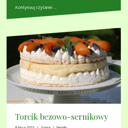
Kontynuuj czytanie …
Torcik bezowo-sernikowy
8 lipca 2022
Gosia
Serniki