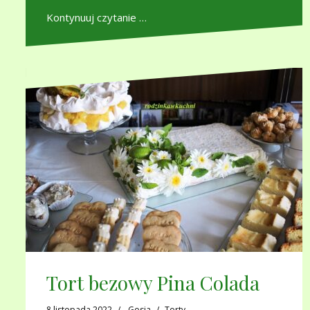
Kontynuuj czytanie …
Tort bezowy Pina Colada
8 listopada 2022
Gosia
Torty