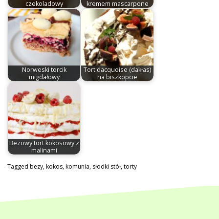
czekoladowy
kremem mascarpone
Norweski torcik
Tort dacquoise (dakłas)
migdałowy
na biszkopcie
Bezowy tort kokosowy z
malinami
Tagged
bezy
,
kokos
,
komunia
,
słodki stół
,
torty