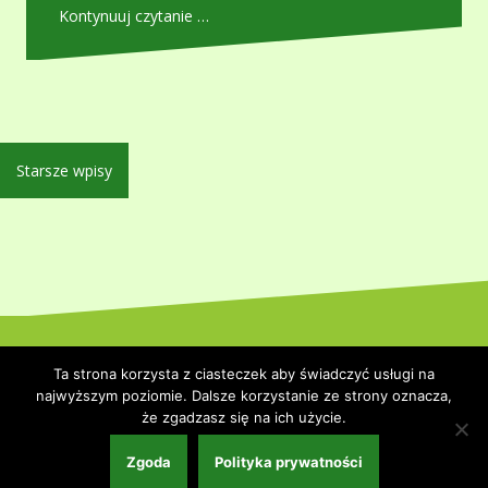
Kontynuuj czytanie …
Nawigacja
Starsze wpisy
po
wpisach
Dumnie wspierane przez WordPressa
|
Szablon:
Oblique
by
Ta strona korzysta z ciasteczek aby świadczyć usługi na
Themeisle.
najwyższym poziomie. Dalsze korzystanie ze strony oznacza,
że zgadzasz się na ich użycie.
Strona główna
Polityka prywatności
Współpraca i kontakt
Zgoda
Polityka prywatności