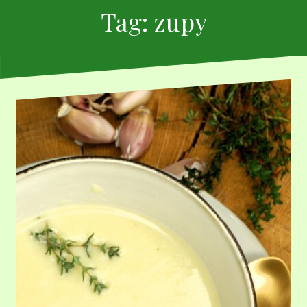
Tag:
zupy