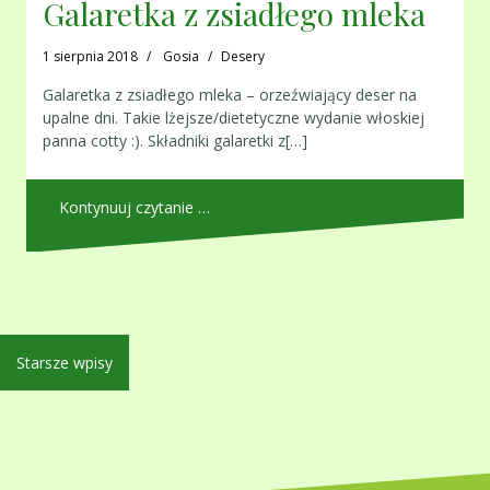
Galaretka z zsiadłego mleka
1 sierpnia 2018
Gosia
Desery
Galaretka z zsiadłego mleka – orzeźwiający deser na
upalne dni. Takie lżejsze/dietetyczne wydanie włoskiej
panna cotty :). Składniki galaretki z[…]
Kontynuuj czytanie …
Nawigacja
Starsze wpisy
po
wpisach