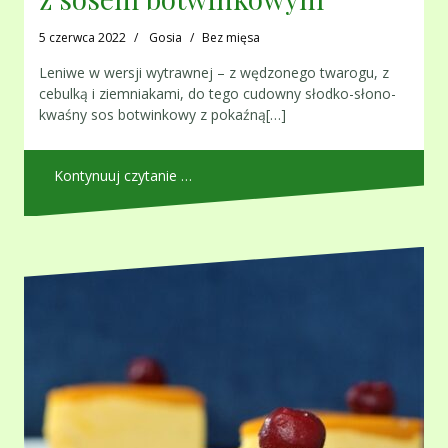
5 czerwca 2022
Gosia
Bez mięsa
Leniwe w wersji wytrawnej – z wędzonego twarogu, z
cebulką i ziemniakami, do tego cudowny słodko-słono-
kwaśny sos botwinkowy z pokaźną[…]
Kontynuuj czytanie …