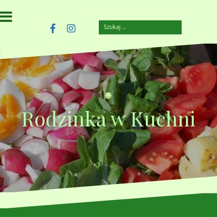
Przejdź
do
treści
Szukaj:
szczuplejemy.pl
Facebook
Instagram
Rodzinka w Kuchni