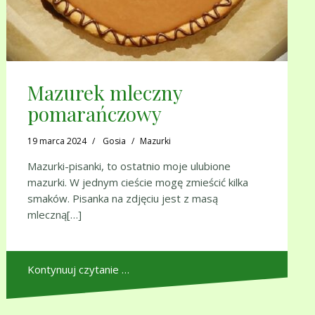
Mazurek mleczny
pomarańczowy
19 marca 2024
Gosia
Mazurki
Mazurki-pisanki, to ostatnio moje ulubione
mazurki. W jednym cieście mogę zmieścić kilka
smaków. Pisanka na zdjęciu jest z masą
mleczną[…]
Kontynuuj czytanie …