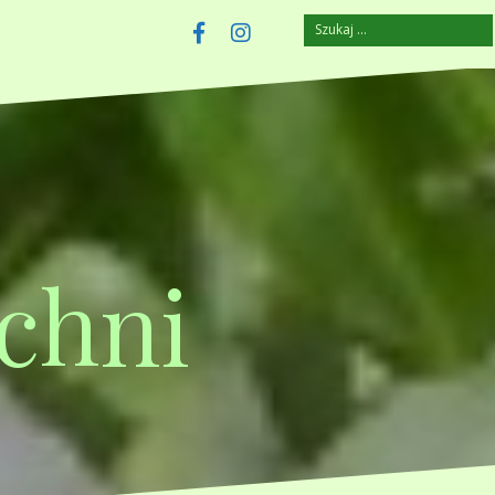
Szukaj:
szczuplejemy.pl
Facebook
Instagram
chni