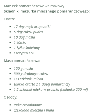
Mazurek pomarańczowo-kajmakowy
Składniki mazurka mlecznego pomarańczowego:
Ciasto:
17 dag mąki krupczatki
5 dag cukru pudru
10 dag masła
1 żółtk
o
1 łyżka śmietany
szczypta soli
Masa pomarańczowa:
150 g masła
300 g drobnego cukru
1/3 szklanki mleka
skórka otarta z 1 dużej pomarańczy
1,5 szklanki mleka w proszku
(szklanka 250 ml)
Ozdoby:
jajka czekoladowe
czekolada mleczna i biała