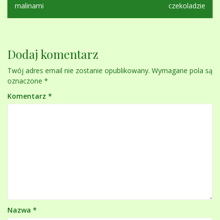
wpisu
malinami
czekoladzie
Dodaj komentarz
Twój adres email nie zostanie opublikowany.
Wymagane pola są
oznaczone
*
Komentarz
*
Nazwa
*