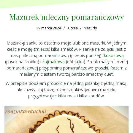
Mazurek mleczny pomarańczowy
19 marca 2024
Gosia
Mazurki
Mazurki-pisanki, to ostatnio moje ulubione mazurki. W jednym
cieście mogę zmieścić kilka smaków. Pisanka na zdjęciu jest z
masą mleczną pomarańczową (przepis poniżej),
kokosową
(pasek na środku) i
kajmakową
(dół jajka). Smak masy mlecznej
pomarańczowej przypomina pomarańczowe groszki. Razem z
maślanym ciastem tworzą bardzo smaczny duet.
W przepisie podałam proporcje na jedną pisankę z jedną masą,
ale zazwyczaj łączę różne smaki w jednym mazurku
przygotowując kilka mas i kilka spodów.