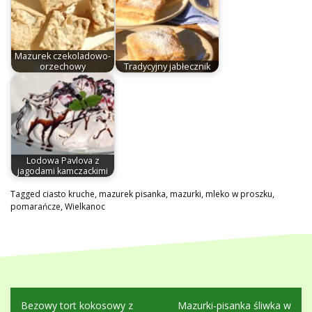
Mazurek czekoladowo-
orzechowy
Tradycyjny jabłecznik
Lodowa Pavlova z
jagodami kamczackimi
Tagged
ciasto kruche
,
mazurek pisanka
,
mazurki
,
mleko w proszku
,
pomarańcze
,
Wielkanoc
Nawigacja
Bezowy tort kokosowy z
Mazurki-pisanka śliwka w