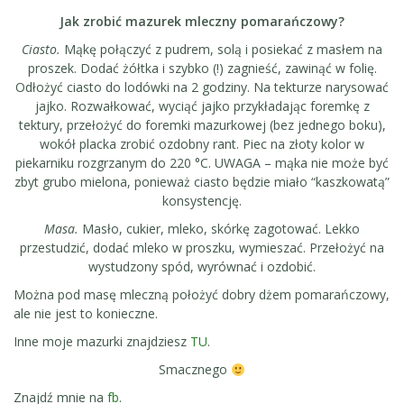
Jak zrobić mazurek mleczny pomarańczowy?
Ciasto.
Mąkę połączyć z pudrem, solą i posiekać z masłem na
proszek. Dodać żółtka i szybko (!) zagnieść, zawinąć w folię.
Odłożyć ciasto do lodówki na 2 godziny. Na tekturze narysować
jajko. Rozwałkować, wyciąć jajko przykładając foremkę z
tektury, przełożyć do foremki mazurkowej (bez jednego boku),
wokół placka zrobić ozdobny rant. Piec na złoty kolor w
piekarniku rozgrzanym do 220 °C. UWAGA – mąka nie może być
zbyt grubo mielona, ponieważ ciasto będzie miało “kaszkowatą”
konsystencję.
Masa.
Masło, cukier, mleko, skórkę zagotować. Lekko
przestudzić, dodać mleko w proszku, wymieszać. Przełożyć na
wystudzony spód, wyrównać i ozdobić.
Można pod masę mleczną położyć dobry dżem pomarańczowy,
ale nie jest to konieczne.
Inne moje mazurki znajdziesz
TU
.
Smacznego
Znajdź mnie na
fb
.