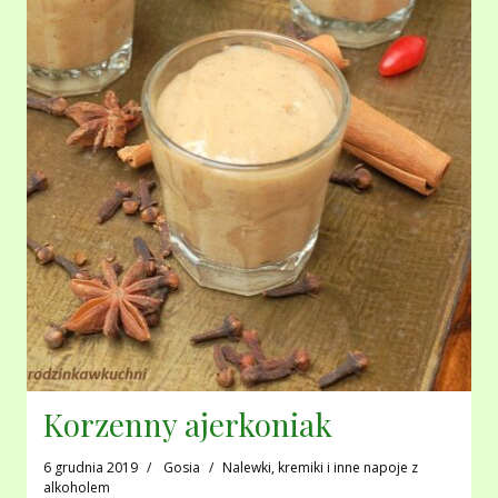
Korzenny ajerkoniak
6 grudnia 2019
Gosia
Nalewki, kremiki i inne napoje z
alkoholem