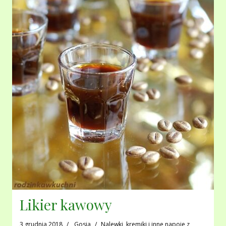
Likier kawowy
3 grudnia 2018
Gosia
Nalewki, kremiki i inne napoje z