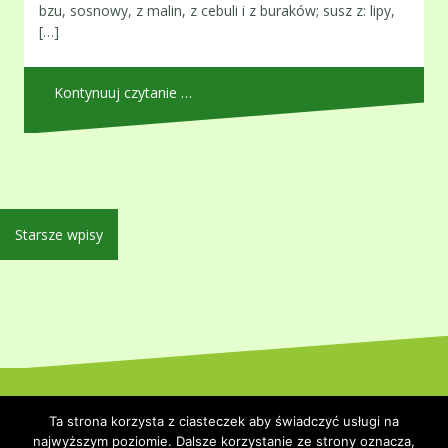
bzu, sosnowy, z malin, z cebuli i z buraków; susz z: lipy,
[…]
Kontynuuj czytanie …
Nawigacja
Starsze wpisy
po
wpisach
Dumnie wspierane przez WordPressa
|
Szablon:
Oblique
by
Ta strona korzysta z ciasteczek aby świadczyć usługi na
Themeisle.
najwyższym poziomie. Dalsze korzystanie ze strony oznacza,