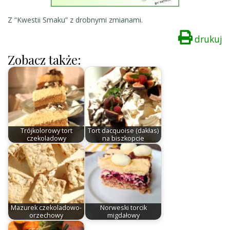
Z “Kwestii Smaku” z drobnymi zmianami.
drukuj
Zobacz także:
Trójkolorowy tort
Tort dacquoise (dakłas)
czekoladowy
na biszkopcie
Mazurek czekoladowo-
Norweski torcik
orzechowy
migdałowy