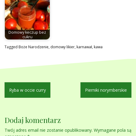
Domowy keczup bez
cukru
Tagged
Boże Narodzenie
,
domowy likier
,
karnawał
,
kawa
Nawigacja
Ryba w occie curry
Pierniki norymberskie
wpisu
Dodaj komentarz
Twój adres email nie zostanie opublikowany.
Wymagane pola są