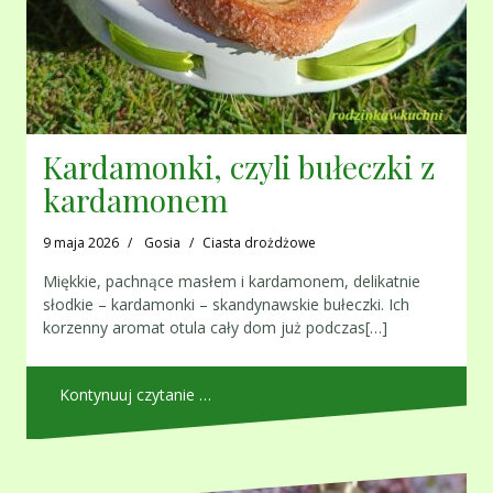
Kardamonki, czyli bułeczki z
kardamonem
9 maja 2026
Gosia
Ciasta drożdżowe
Miękkie, pachnące masłem i kardamonem, delikatnie
słodkie – kardamonki – skandynawskie bułeczki. Ich
korzenny aromat otula cały dom już podczas[…]
Kontynuuj czytanie …