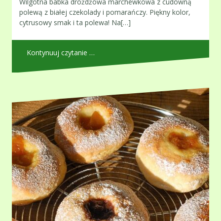
Wilgotna babka drożdżowa marchewkowa z cudowną
polewą z białej czekolady i pomarańczy. Piękny kolor,
cytrusowy smak i ta polewa! Na[…]
Kontynuuj czytanie …