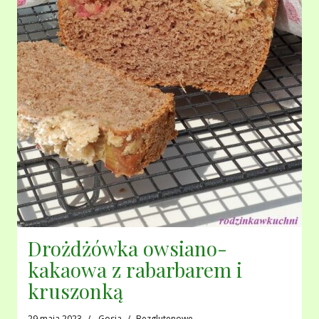
Drożdżówka owsiano-
kakaowa z rabarbarem i
kruszonką
29 maja 2023
Gosia
Bezglutenowe