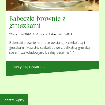
Babeczki brownie z
gruszkami
26 stycznia 2020
Gosia
Babeczki i muffinki
Babeczki brownie na mące owsianej z czekoladą i
gruszkami. Maziste, czekoladowe z delikatną gruszką i
sosem czekoladowym. Idealny deser na[…]
Kontynuuj czytanie …
Nawigacja
Starsze wpisy