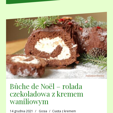
Bûche de Noël – rolada
czekoladowa z kremem
waniliowym
14 grudnia 2021
Gosia
Ciasta z kremem