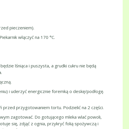
rzed pieczeniem).
iekarnik włączyć na 170 °C.
będzie lśniąca i puszysta, a grudki cukru nie będą
.
ączną.
eniu) i uderzyć energicznie foremką o deskę/podłogę.
.
ń przed przygotowaniem tortu. Podzielić na 2 części.
iowym zagotować. Do gotującego mleka wlać powoli,
je się, zdjąć z ognia, przykryć folią spożywczą i