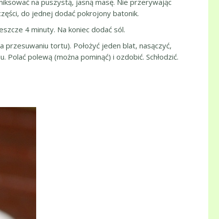
 zmiksować na puszystą, jasną masę. Nie przerywając
ści, do jednej dodać pokrojony batonik.
szcze 4 minuty. Na koniec dodać sól.
a przesuwaniu tortu). Położyć jeden blat, nasączyć,
u. Polać polewą (można pominąć) i ozdobić. Schłodzić.