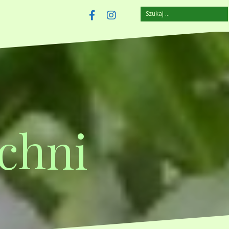
Szukaj:
szczuplejemy.pl
Facebook
Instagram
chni