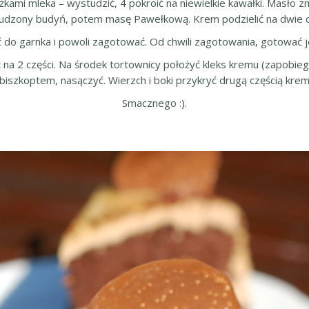
żkami mleka – wystudzić, 4 pokroić na niewielkie kawałki. Masło
udzony budyń, potem masę Pawełkową. Krem podzielić na dwie czę
 do garnka i powoli zagotować. Od chwili zagotowania, gotować je
ć na 2 części. Na środek tortownicy położyć kleks kremu (zapobieg
iszkoptem, nasączyć. Wierzch i boki przykryć drugą częścią krem
Smacznego :).