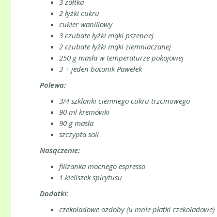
3 żółtka
2 łyżki cukru
cukier waniliowy
3 czubate łyżki mąki pszennej
2 czubate łyżki mąki ziemniaczanej
250 g masła w temperaturze pokojowej
3 + jeden batonik Pawełek
Polewa:
3/4 szklanki ciemnego cukru trzcinowego
90 ml kremówki
90 g masła
szczypta soli
Nasączenie:
filiżanka mocnego espresso
1 kieliszek spirytusu
Dodatki:
czekoladowe ozdoby (u mnie płatki czekoladowe)