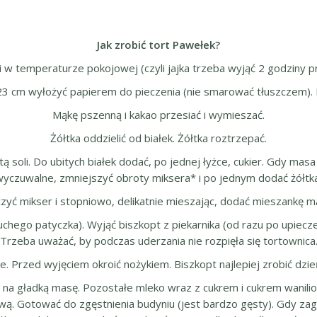
Jak zrobić tort Pawełek?
i w temperaturze pokojowej (czyli jajka trzeba wyjąć 2 godziny p
23 cm wyłożyć papierem do pieczenia (nie smarować tłuszczem). P
Mąkę pszenną i kakao przesiać i wymieszać.
Żółtka oddzielić od białek. Żółtka roztrzepać.
 soli. Do ubitych białek dodać, po jednej łyżce, cukier. Gdy masa 
wyczuwalne, zmniejszyć obroty miksera* i po jednym dodać żółtka
zyć mikser i stopniowo, delikatnie mieszając, dodać mieszankę m
suchego patyczka). Wyjąć biszkopt z piekarnika (od razu po upiecz
Trzeba uważać, by podczas uderzania nie rozpięła się tortownica
. Przed wyjęciem okroić nożykiem. Biszkopt najlepiej zrobić dzie
 na gładką masę. Pozostałe mleko wraz z cukrem i cukrem wanil
. Gotować do zgęstnienia budyniu (jest bardzo gęsty). Gdy zagotu