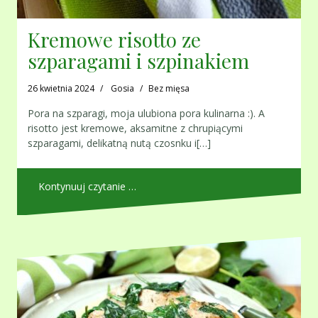
Kremowe risotto ze
szparagami i szpinakiem
26 kwietnia 2024
Gosia
Bez mięsa
Pora na szparagi, moja ulubiona pora kulinarna :). A
risotto jest kremowe, aksamitne z chrupiącymi
szparagami, delikatną nutą czosnku i[…]
Kontynuuj czytanie …