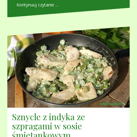
Kontynuuj czytanie …
Sznycle z indyka ze
szpragami w sosie
śmietankowym