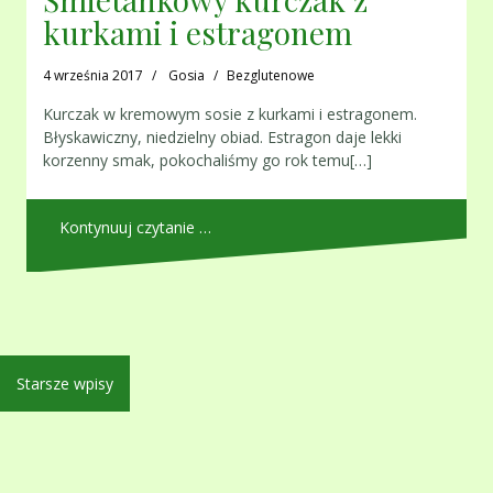
kurkami i estragonem
4 września 2017
Gosia
Bezglutenowe
Kurczak w kremowym sosie z kurkami i estragonem.
Błyskawiczny, niedzielny obiad. Estragon daje lekki
korzenny smak, pokochaliśmy go rok temu[…]
Kontynuuj czytanie …
Nawigacja
Starsze wpisy
po
wpisach