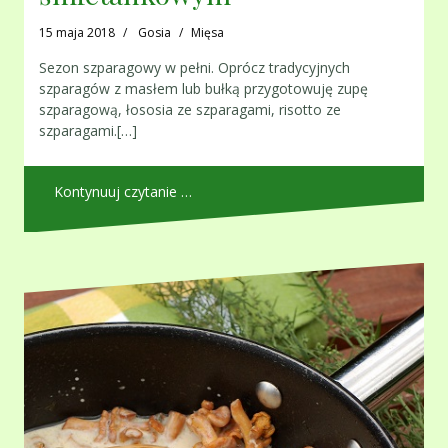
15 maja 2018
Gosia
Mięsa
Sezon szparagowy w pełni. Oprócz tradycyjnych
szparagów z masłem lub bułką przygotowuję zupę
szparagową, łososia ze szparagami, risotto ze
szparagami.[…]
Kontynuuj czytanie …