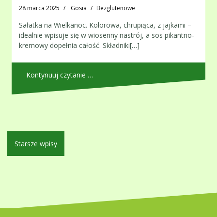
28 marca 2025
Gosia
Bezglutenowe
Sałatka na Wielkanoc. Kolorowa, chrupiąca, z jajkami –
idealnie wpisuje się w wiosenny nastrój, a sos pikantno-
kremowy dopełnia całość. Składniki[…]
Kontynuuj czytanie …
Nawigacja
Starsze wpisy
po
wpisach