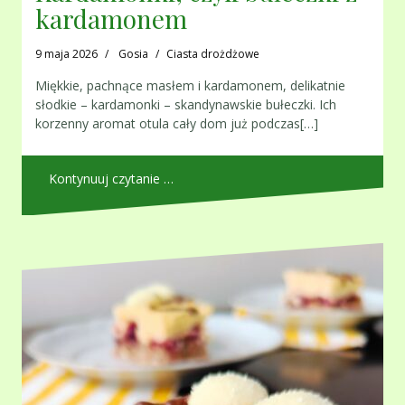
kardamonem
9 maja 2026
Gosia
Ciasta drożdżowe
Miękkie, pachnące masłem i kardamonem, delikatnie
słodkie – kardamonki – skandynawskie bułeczki. Ich
korzenny aromat otula cały dom już podczas[…]
Kontynuuj czytanie …