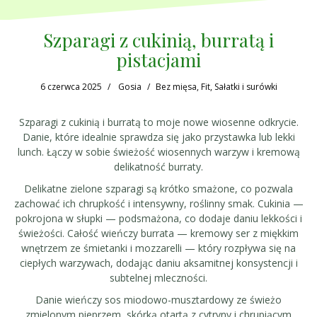
Szparagi z cukinią, burratą i
pistacjami
6 czerwca 2025
Gosia
Bez mięsa
,
Fit
,
Sałatki i surówki
Szparagi z cukinią i burratą to moje nowe wiosenne odkrycie.
Danie, które idealnie sprawdza się jako przystawka lub lekki
lunch. Łączy w sobie świeżość wiosennych warzyw i kremową
delikatność burraty.
Delikatne zielone szparagi są krótko smażone, co pozwala
zachować ich chrupkość i intensywny, roślinny smak. Cukinia —
pokrojona w słupki — podsmażona, co dodaje daniu lekkości i
świeżości. Całość wieńczy burrata — kremowy ser z miękkim
wnętrzem ze śmietanki i mozzarelli — który rozpływa się na
ciepłych warzywach, dodając daniu aksamitnej konsystencji i
subtelnej mleczności.
Danie wieńczy sos miodowo-musztardowy ze świeżo
zmielonym pieprzem, skórką otartą z cytryny i chrupiącym