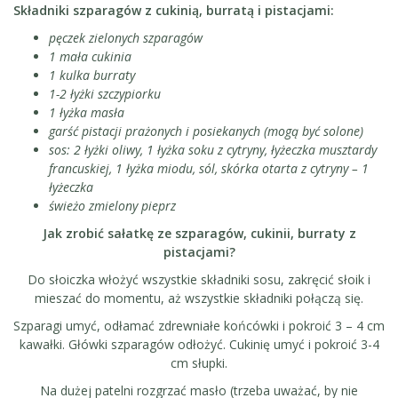
Składniki szparagów z cukinią, burratą i pistacjami:
pęczek zielonych szparagów
1 mała cukinia
1 kulka burraty
1-2 łyżki szczypiorku
1 łyżka masła
garść pistacji prażonych i posiekanych (mogą być solone)
sos: 2 łyżki oliwy, 1 łyżka soku z cytryny, łyżeczka musztardy
francuskiej, 1 łyżka miodu, sól, skórka otarta z cytryny – 1
łyżeczka
świeżo zmielony pieprz
Jak zrobić sałatkę ze szparagów, cukinii, burraty z
pistacjami?
Do słoiczka włożyć wszystkie składniki sosu, zakręcić słoik i
mieszać do momentu, aż wszystkie składniki połączą się.
Szparagi umyć, odłamać zdrewniałe końcówki i pokroić 3 – 4 cm
kawałki. Główki szparagów odłożyć. Cukinię umyć i pokroić 3-4
cm słupki.
Na dużej patelni rozgrzać masło (trzeba uważać, by nie