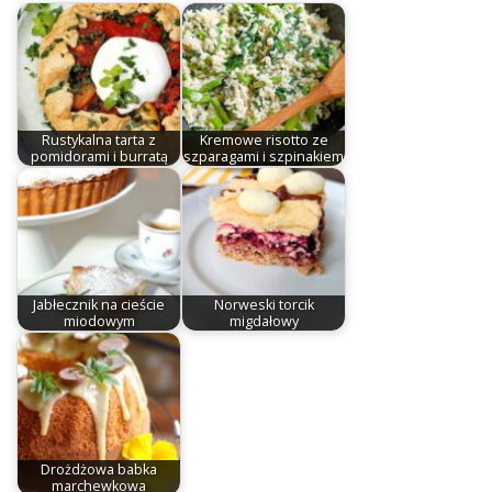
Rustykalna tarta z
Kremowe risotto ze
pomidorami i burratą
szparagami i szpinakiem
Jabłecznik na cieście
Norweski torcik
miodowym
migdałowy
Drożdżowa babka
marchewkowa