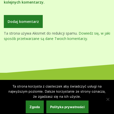
kolejnych komentarzy.
Ta strona używa Akismet do redukcji spamu.
Dowiedz się, w jaki
sposób przetwarzane są dane Twoich komentarzy.
Dumnie wspierane przez WordPressa
|
Szablon:
Oblique
by
Ta strona korzysta z ciasteczek aby świadczyć usługi na
Themeisle.
najwyższym poziomie. Dalsze korzystanie ze strony oznacza,
że zgadzasz się na ich użycie.
Strona główna
Polityka prywatności
Współpraca i kontakt
Zgoda
Polityka prywatności