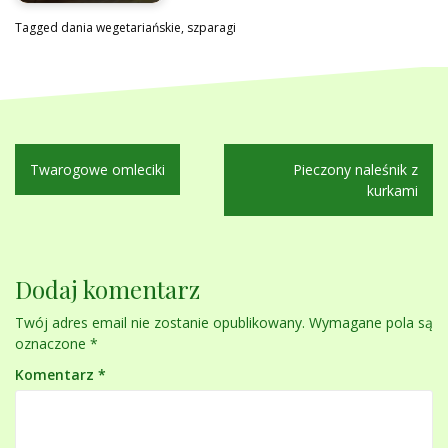
Tagged
dania wegetariańskie
,
szparagi
Nawigacja
Twarogowe omleciki
Pieczony naleśnik z
wpisu
kurkami
Dodaj komentarz
Twój adres email nie zostanie opublikowany.
Wymagane pola są
oznaczone
*
Komentarz
*