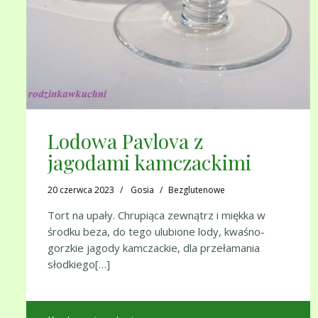
Lodowa Pavlova z
jagodami kamczackimi
20 czerwca 2023
Gosia
Bezglutenowe
Tort na upały. Chrupiąca zewnątrz i miękka w
środku beza, do tego ulubione lody, kwaśno-
gorzkie jagody kamczackie, dla przełamania
słodkiego[…]