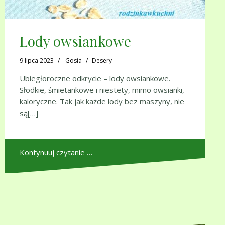
Lody owsiankowe
9 lipca 2023
Gosia
Desery
Ubiegłoroczne odkrycie – lody owsiankowe.
Słodkie, śmietankowe i niestety, mimo owsianki,
kaloryczne. Tak jak każde lody bez maszyny, nie
są[…]
Kontynuuj czytanie …