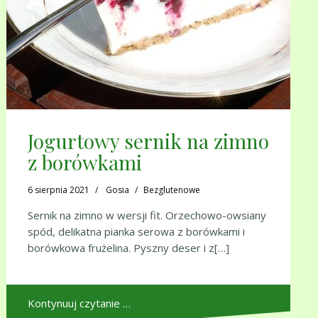
Jogurtowy sernik na zimno
z borówkami
6 sierpnia 2021
Gosia
Bezglutenowe
Sernik na zimno w wersji fit. Orzechowo-owsiany
spód, delikatna pianka serowa z borówkami i
borówkowa frużelina. Pyszny deser i z[…]
Kontynuuj czytanie …