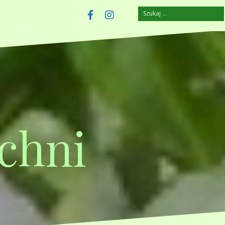
Szukaj:
szczuplejemy.pl
Facebook
Instagram
chni