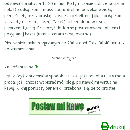
odstawić na sito na 15-20 minut. Po tym czasie dobrze odcisnąć
sok. Do odsączonej masy dodać drobno posiekane zioła,
przeciśnięty przez praskę czosnek, rozbełtane jajka i połączone
ze startym serem, kaszę. Całość dobrze doprawić solą,
pieprzem i gałką. Przełożyć do formy posmarowanej olejem i
posypanej kaszą (u mnie ceramiczną, owalna).
Piec w piekarniku rozgrzanym do 200 stopni C ok. 30-40 minut –
do zrumienienia.
Smacznego :).
Znajdź mnie na
fb
.
Jeśli któryś z przepisów spodobał Ci się, jeśli podoba Ci się moja
praca, jeśli chcesz wspierać mój blog, postawić mi wirtualną
kawę. Kliknij poniższy banerek i przekonaj się, że to proste!
drukuj