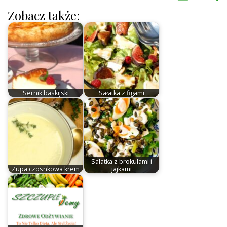
Zobacz także:
Sernik baskijski
Sałatka z figami
Sałatka z brokułami i
Zupa czosnkowa krem
jajkami