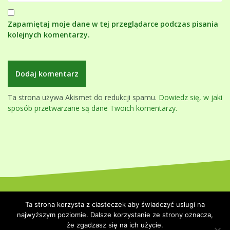
Zapamiętaj moje dane w tej przeglądarce podczas pisania
kolejnych komentarzy.
Ta strona używa Akismet do redukcji spamu.
Dowiedz się, w jaki
sposób przetwarzane są dane Twoich komentarzy.
Dumnie wspierane przez WordPressa
|
Szablon:
Oblique
by
Ta strona korzysta z ciasteczek aby świadczyć usługi na
Themeisle.
najwyższym poziomie. Dalsze korzystanie ze strony oznacza,
że zgadzasz się na ich użycie.
Strona główna
Polityka prywatności