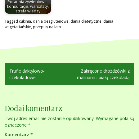
Poradnia żywieniowa -
konsultacje, warsztaty,
strefa wiedzy
Tagged
cukinia
,
dania bezglutenowe
,
dania dietetyczne
,
dania
wegetariańskie
,
przepisy na lato
Nawigacja
Trufle daktylowo-
Zakręcone drożdżówki z
wpisu
czekoladowe
malinami i białą czekoladą
Dodaj komentarz
Twój adres email nie zostanie opublikowany.
Wymagane pola są
oznaczone
*
Komentarz
*