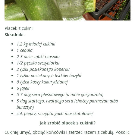
Placek z cukinii
Składniki:
1,2 kg młodej cukinii
1 cebula
2-3 duże ząbki czosnku
1/2 pęczka szczypiorku
2 łyżki posiekanego koperku
1 łyżka posiekanych listków bazylii
8 łyżek kaszy kukurydzianej
6 jajek
5-7 dag sera pleśniowego (u mnie gorgonzola)
5 dag startego, twardego sera (choćby parmezan albo
bursztyn)
sól, pieprz, szczypta gałki muszkatołowej
Jak zrobić placek z cukinii?
Cukinię umyć, obciąć końcówki i zetrzeć razem z cebulą. Posolić