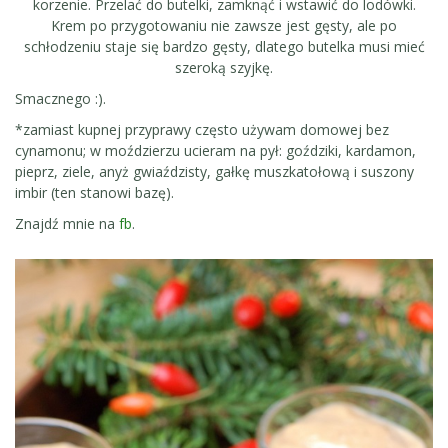
korzenie. Przelać do butelki, zamknąć i wstawić do lodówki.
Krem po przygotowaniu nie zawsze jest gęsty, ale po
schłodzeniu staje się bardzo gęsty, dlatego butelka musi mieć
szeroką szyjkę.
Smacznego :).
*zamiast kupnej przyprawy często używam domowej bez
cynamonu; w moździerzu ucieram na pył: goździki, kardamon,
pieprz, ziele, anyż gwiaździsty, gałkę muszkatołową i suszony
imbir (ten stanowi bazę).
Znajdź mnie na
fb
.