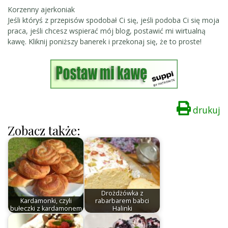
Korzenny ajerkoniak
Jeśli któryś z przepisów spodobał Ci się, jeśli podoba Ci się moja
praca, jeśli chcesz wspierać mój blog, postawić mi wirtualną
kawę. Kliknij poniższy banerek i przekonaj się, że to proste!
drukuj
Zobacz także:
Drożdżówka z
Kardamonki, czyli
rabarbarem babci
bułeczki z kardamonem
Halinki