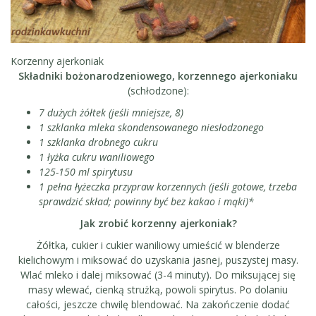
Korzenny ajerkoniak
Składniki bożonarodzeniowego, korzennego ajerkoniaku
(schłodzone):
7 dużych żółtek (jeśli mniejsze, 8)
1 szklanka mleka skondensowanego niesłodzonego
1 szklanka drobnego cukru
1 łyżka cukru waniliowego
125-150 ml spirytusu
1 pełna łyżeczka przypraw korzennych (jeśli gotowe, trzeba
sprawdzić skład; powinny być bez kakao i mąki)*
Jak zrobić korzenny ajerkoniak?
Żółtka, cukier i cukier waniliowy umieścić w blenderze
kielichowym i miksować do uzyskania jasnej, puszystej masy.
Wlać mleko i dalej miksować (3-4 minuty). Do miksującej się
masy wlewać, cienką strużką, powoli spirytus. Po dolaniu
całości, jeszcze chwilę blendować. Na zakończenie dodać