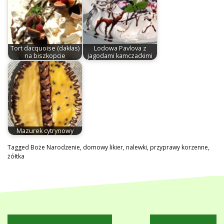
Tort dacquoise (dakłas)
Lodowa Pavlova z
na biszkopcie
jagodami kamczackimi
Mazurek cytrynowy
Tagged
Boże Narodzenie
,
domowy likier
,
nalewki
,
przyprawy korzenne
,
żółtka
Nawigacja