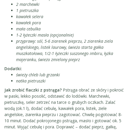
2 marchewki
1 pietruszka
kawałek selera
kawałek pora
mała cebulka
1-2 łyżeczki masła (opcjonalnie)
przyprawy: sól, 5-6 ziarenek pieprzu, 2 ziarenka ziela
angielskiego, listek laurowy, świeżo starta gałka
muszkatołowa, 1/2-1 łyżeczki suszonego imbiru, łyżka
majeranku, świeżo zmielony pieprz
Dodatki:
świeży chleb lub grzanki
natka pietruszki
Jak zrobić flaczki z pstrąga?
Pstrąga obrać ze skóry i pokroić
w paski, lekko posolić, odstawić do lodówki. Marchewki,
pietruszkę, seler zetrzeć na tarce o grubych oczkach. Zalać
wodą (ok.1 l), dodać cebulę, kawałek pora, listek, ziele
angielskie, ziarenka pieprzu i zagotować. Chwilę pogotować 8-
10 minut. Dodać pokrojonego pstrąga, masło i gotować ok. 5
minut. Wyjąć cebulę i pora. Doprawić – dodać pieprz, gałkę,