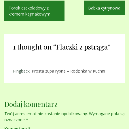
Nawigacja
Torcik czekoladowy z
Babka cytrynowa
wpisu
kremem kajmakowym
1 thought on “
Flaczki z pstrąga
”
Pingback:
Prosta zupa rybna – Rodzinka w Kuchni
Dodaj komentarz
Twój adres email nie zostanie opublikowany.
Wymagane pola są
oznaczone
*
Komentarz
*