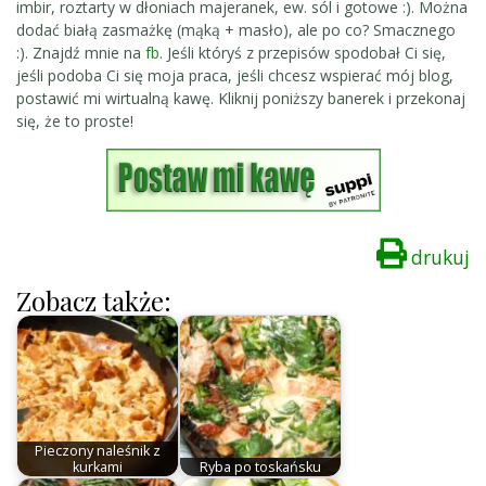
imbir, roztarty w dłoniach majeranek, ew. sól i gotowe :). Można
dodać białą zasmażkę (mąką + masło), ale po co? Smacznego
:). Znajdź mnie na
fb.
Jeśli któryś z przepisów spodobał Ci się,
jeśli podoba Ci się moja praca, jeśli chcesz wspierać mój blog,
postawić mi wirtualną kawę. Kliknij poniższy banerek i przekonaj
się, że to proste!
drukuj
Zobacz także:
Pieczony naleśnik z
kurkami
Ryba po toskańsku