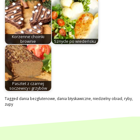
Korzenne choinki
brownie
Sznycle po wiedeńsku
Pasztet z czarnej
soczewicy i grzybów
Tagged
dania bezglutenowe
,
dania błyskawiczne
,
niedzielny obiad
,
ryby
,
zupy