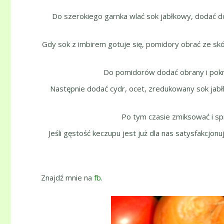
Do szerokiego garnka wlać sok jabłkowy, dodać d
Gdy sok z imbirem gotuje się, pomidory obrać ze sk
Do pomidorów dodać obrany i pokro
Następnie dodać cydr, ocet, zredukowany sok jabłko
Po tym czasie zmiksować i spr
Jeśli gęstość keczupu jest już dla nas satysfakcjo
Znajdź mnie na
fb
.