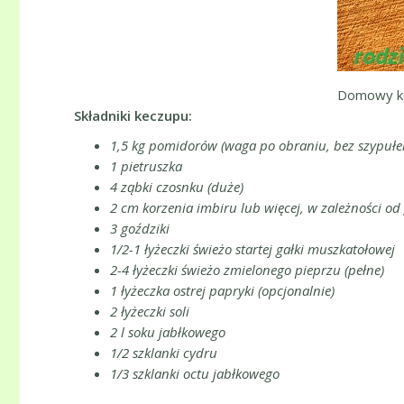
Domowy ke
Składniki keczupu:
1,5 kg pomidorów (waga po obraniu, bez szypułek
1 pietruszka
4 ząbki czosnku (duże)
2 cm korzenia imbiru lub więcej, w zależności od
3 goździki
1/2-1 łyżeczki świeżo startej gałki muszkatołowej
2-4 łyżeczki świeżo zmielonego pieprzu (pełne)
1 łyżeczka ostrej papryki (opcjonalnie)
2 łyżeczki soli
2 l soku jabłkowego
1/2 szklanki cydru
1/3 szklanki octu jabłkowego