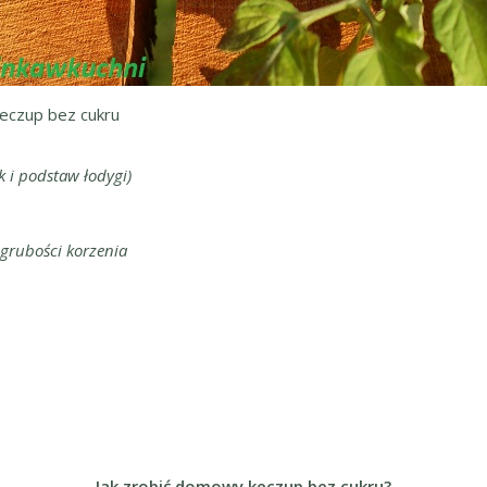
czup bez cukru
 i podstaw łodygi)
 grubości korzenia
Jak zrobić domowy keczup bez cukru?