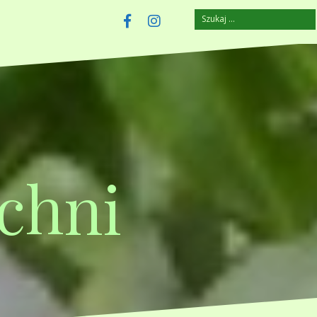
Szukaj:
szczuplejemy.pl
Facebook
Instagram
chni