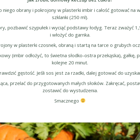
o niego obrany i pokrojony w plasterki imbir i całość gotować n
szklanki (250 ml).
óry, pozbawić szypułek i wyciąć podstawy łodyg. Teraz zważyć 
i włożyć do garnka.
jony w plasterki czosnek, obraną i startą na tarce o grubych ocz
wy (imbir odłożyć, to świetna słodko-ostra przekąska), gałkę, pi
kolejne 20 minut.
awdzić gęstość. Jeśli sos jest za rzadki, dalej gotować do uzyska
nująca, przelać do przygotowanych małych słoików. Zakręcać, pos
zostawić do wystudzenia.
Smacznego