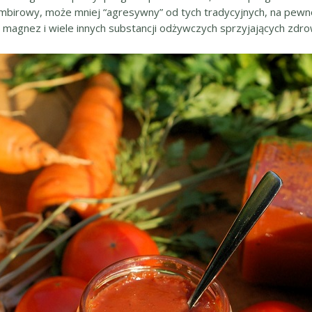
imbirowy, może mniej “agresywny” od tych tradycyjnych, na pewn
r, magnez i wiele innych substancji odżywczych sprzyjających zdro