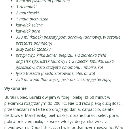
4 buraki (wybieram podłużne)
3 ziemniaki
2 marchewki
1 mała pietruszka
kawałek selera
kawałek pora
330 ml (kubek) passaty pomidorowej (domowej, w sezonie
przetarte pomidory)
duży ząbek czosnku
przyprawy: kilka ziaren pieprzu, 1-2 ziarenka ziela
angielskiego, listek laurowy i 1-2 łyżeczki kminku, kilka
goździków, duża szczypta cynamonu i imbiru, sól
łyżka tłuszczu (masło klarowane, olej, oliwa)
750 ml woda (lub więcej, jeśli nie chcemy gęstej zupy)
Wykonanie:
Buraki upiec. Buraki owijam w folię i piekę 40-60 minut w
piekarniku rozgrzanym do 200 °C. Nie Od razu piekę dużą ilość i
przeznaczam na tarte do drugiego dania, carpaccio, sałatki
śledziowe. Marchewkę, pietruszkę, obrane buraki, seler, pora,
pokrojone ziemniaki, czosnek włożyć do garnka wraz z
przyprawami. Dodać tłuszcz, chwilę podsmażyć mieszając. Wlać