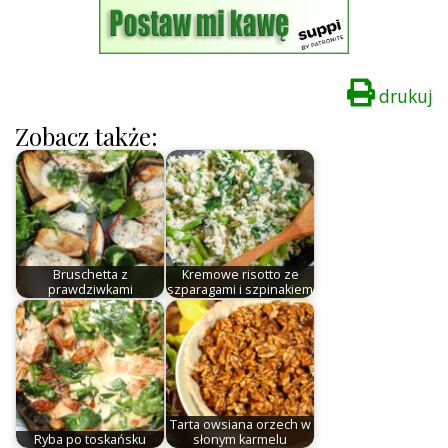
drukuj
Zobacz także:
Bruschetta z
Kremowe risotto ze
prawdziwkami
szparagami i szpinakiem
Tarta owsiana orzech w
Ryba po toskańsku
słonym karmelu