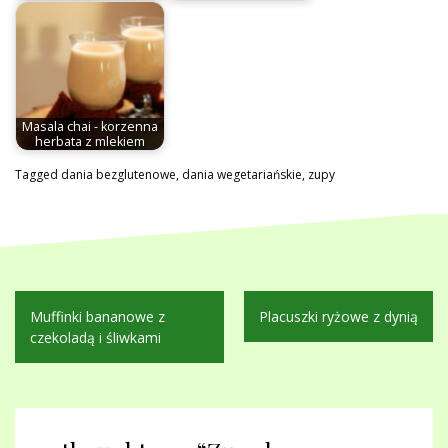
Masala chai - korzenna
herbata z mlekiem
Tagged
dania bezglutenowe
,
dania wegetariańskie
,
zupy
Nawigacja
Muffinki bananowe z
Placuszki ryżowe z dynią
wpisu
czekoladą i śliwkami