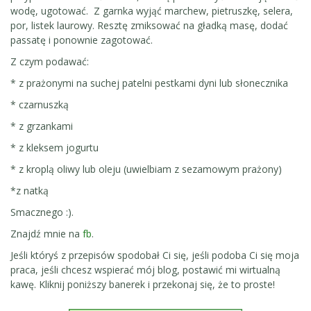
wodę, ugotować. Z garnka wyjąć marchew, pietruszkę, selera,
por, listek laurowy. Resztę zmiksować na gładką masę, dodać
passatę i ponownie zagotować.
Z czym podawać:
* z prażonymi na suchej patelni pestkami dyni lub słonecznika
* czarnuszką
* z grzankami
* z kleksem jogurtu
* z kroplą oliwy lub oleju (uwielbiam z sezamowym prażony)
*z natką
Smacznego :).
Znajdź mnie na
fb
.
Jeśli któryś z przepisów spodobał Ci się, jeśli podoba Ci się moja
praca, jeśli chcesz wspierać mój blog, postawić mi wirtualną
kawę. Kliknij poniższy banerek i przekonaj się, że to proste!