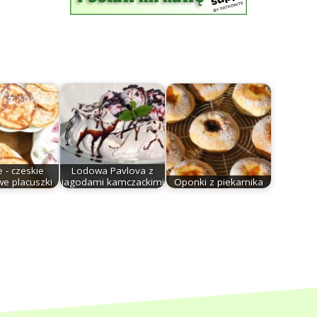
 - czeskie
Lodowa Pavlova z
e placuszki
jagodami kamczackimi
Oponki z piekarnika