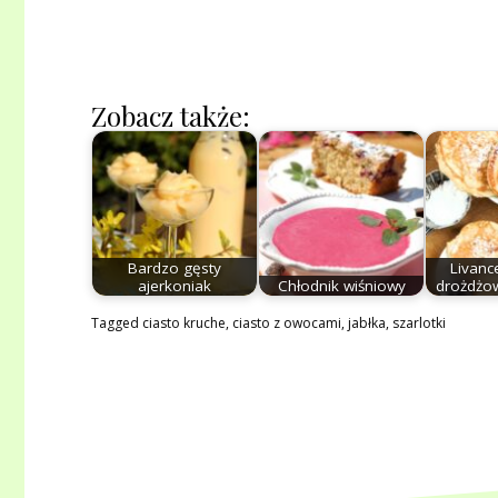
Zobacz także:
Bardzo gęsty
Livance
ajerkoniak
Chłodnik wiśniowy
drożdżow
Tagged
ciasto kruche
,
ciasto z owocami
,
jabłka
,
szarlotki