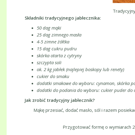
Tradycyjny
Składniki tradycyjnego jabłecznika:
50 dag
mąki
25 dag zimnego masła
4-5 zimne żółtka
15 dag cukru pudru
skórka otarta z cytryny
szczypta soli
ok. 2 kg jabłek (najlepiej boskopy lub renety)
cukier do smaku
dodatki smakowe do wyboru: cynamon, skórka po
dodatki do podania do wyboru: cukier puder do op
Jak zrobić tradycyjny jabłecznik?
Mąkę przesiać, dodać masło, sól i razem posiekać
Przygotować formę o wymiarach 25