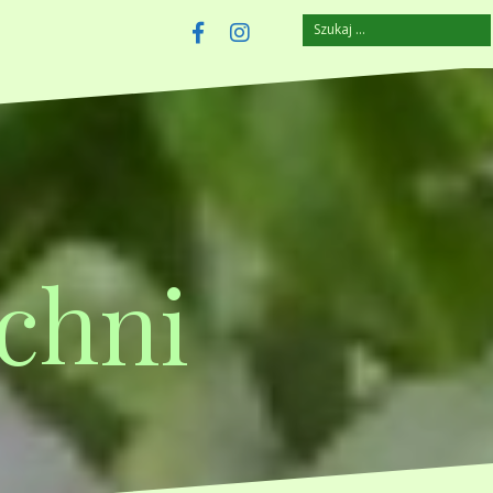
Szukaj:
szczuplejemy.pl
Facebook
Instagram
chni