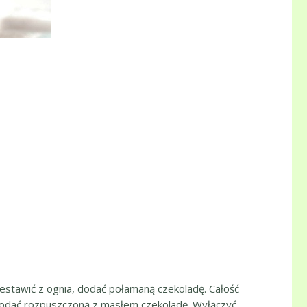
estawić z ognia, dodać połamaną czekoladę. Całość
c, dodać rozpuszczoną z masłem czekoladę. Wyłączyć