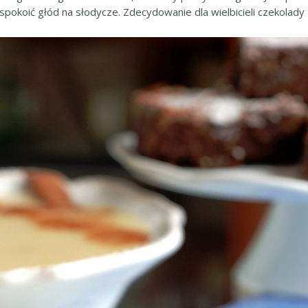
spokoić głód na słodycze. Zdecydowanie dla wielbicieli czekolady