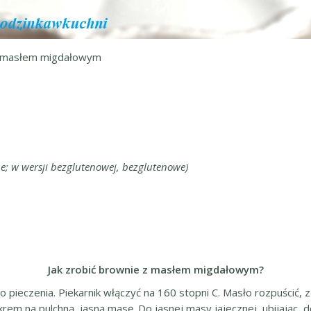
 masłem migdałowym
e; w wersji bezglutenowej, bezglutenowe)
Jak zrobić brownie z masłem migdałowym?
ieczenia. Piekarnik włączyć na 160 stopni C. Masło rozpuścić, z
 cukrem na pulchną, jasną masę. Do jasnej masy jajecznej, ubijają