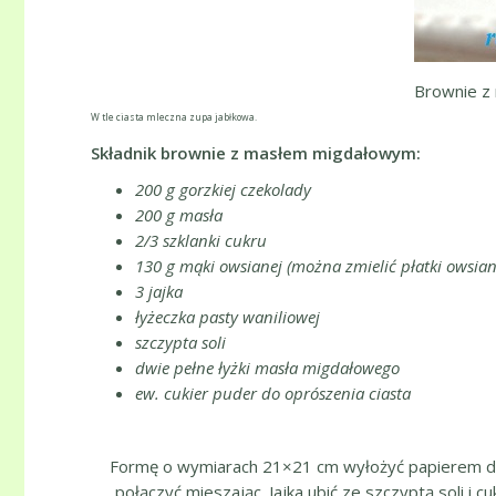
Brownie z
W tle ciasta mleczna zupa jabłkowa.
Składnik brownie z masłem migdałowym:
200 g gorzkiej czekolady
200 g masła
2/3 szklanki cukru
130 g mąki owsianej (można zmielić płatki owsian
3 jajka
łyżeczka pasty waniliowej
szczypta soli
dwie pełne łyżki masła migdałowego
ew. cukier puder do oprószenia ciasta
Formę o wymiarach 21×21 cm wyłożyć papierem do p
połączyć mieszając. Jajka ubić ze szczyptą soli i