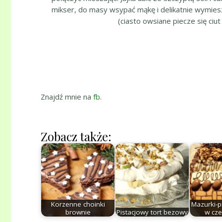
mikser, do masy wsypać mąkę i delikatnie wymiesza
(ciasto owsiane piecze się ciu
Znajdź mnie na
fb
.
Zobacz także:
Korzenne choinki
Mazurki-p
brownie
Pistacjowy tort bezowy
w cze