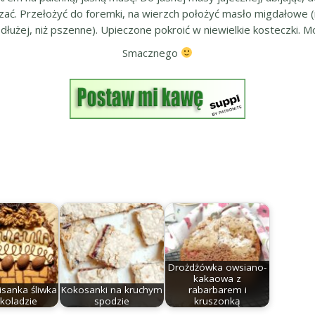
ć. Przełożyć do foremki, na wierzch położyć masło migdałowe (na
t dłużej, niż pszenne). Upieczone pokroić w niewielkie kosteczki
Smacznego
Drożdżówka owsiano-
kakaowa z
isanka śliwka
Kokosanki na kruchym
rabarbarem i
koladzie
spodzie
kruszonką