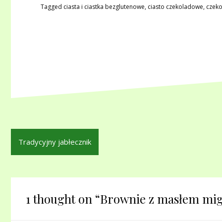
Tagged
ciasta i ciastka bezglutenowe
,
ciasto czekoladowe
,
czek
Nawigacja
Tradycyjny jabłecznik
wpisu
1 thought on “
Brownie z masłem mi