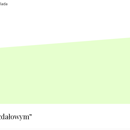
olada
gdałowym
”