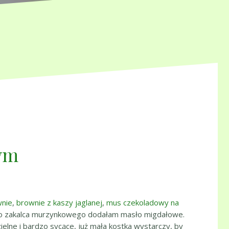
ym
wnie
,
brownie z kaszy jaglanej
,
mus czekoladowy na
ż do zakalca murzynkowego dodałam masło migdałowe.
ielne i bardzo sycące, już mała kostka wystarczy, by