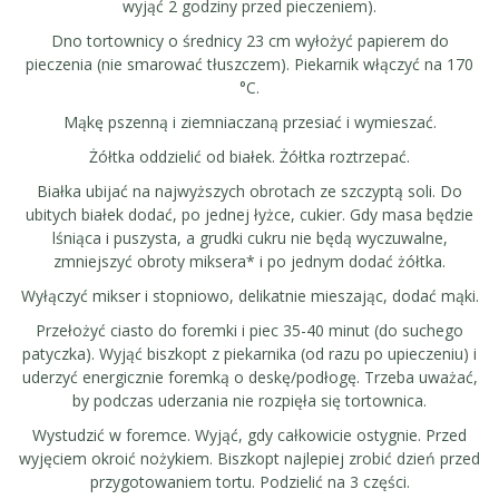
wyjąć 2 godziny przed pieczeniem).
Dno tortownicy o średnicy 23 cm wyłożyć papierem do
pieczenia (nie smarować tłuszczem). Piekarnik włączyć na 170
°C.
Mąkę pszenną i ziemniaczaną przesiać i wymieszać.
Żółtka oddzielić od białek. Żółtka roztrzepać.
Białka ubijać na najwyższych obrotach ze szczyptą soli. Do
ubitych białek dodać, po jednej łyżce, cukier. Gdy masa będzie
lśniąca i puszysta, a grudki cukru nie będą wyczuwalne,
zmniejszyć obroty miksera* i po jednym dodać żółtka.
Wyłączyć mikser i stopniowo, delikatnie mieszając, dodać mąki.
Przełożyć ciasto do foremki i piec 35-40 minut (do suchego
patyczka). Wyjąć biszkopt z piekarnika (od razu po upieczeniu) i
uderzyć energicznie foremką o deskę/podłogę. Trzeba uważać,
by podczas uderzania nie rozpięła się tortownica.
Wystudzić w foremce. Wyjąć, gdy całkowicie ostygnie. Przed
wyjęciem okroić nożykiem. Biszkopt najlepiej zrobić dzień przed
przygotowaniem tortu. Podzielić na 3 części.