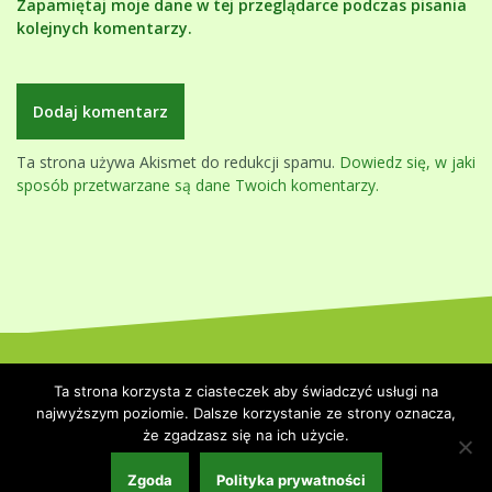
Zapamiętaj moje dane w tej przeglądarce podczas pisania
kolejnych komentarzy.
Ta strona używa Akismet do redukcji spamu.
Dowiedz się, w jaki
sposób przetwarzane są dane Twoich komentarzy.
Dumnie wspierane przez WordPressa
|
Szablon:
Oblique
by
Ta strona korzysta z ciasteczek aby świadczyć usługi na
Themeisle.
najwyższym poziomie. Dalsze korzystanie ze strony oznacza,
że zgadzasz się na ich użycie.
Strona główna
Polityka prywatności
Współpraca i kontakt
Zgoda
Polityka prywatności