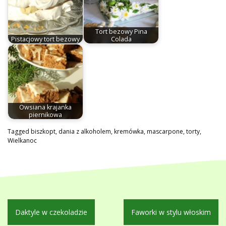
Tort bezowy Pina
Pistacjowy tort bezowy
Colada
Owsiana krajanka
piernikowa
Tagged
biszkopt
,
dania z alkoholem
,
kremówka
,
mascarpone
,
torty
,
Wielkanoc
Nawigacja
Daktyle w czekoladzie
Faworki w stylu włoskim
wpisu