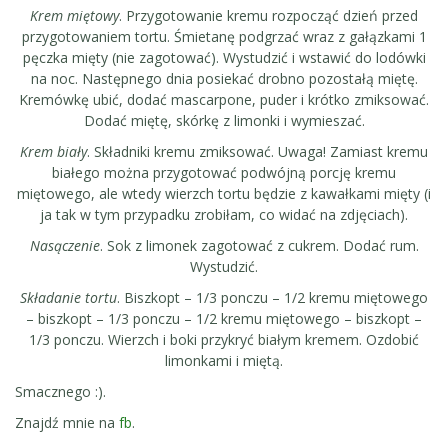
Krem miętowy
. Przygotowanie kremu rozpocząć dzień przed
przygotowaniem tortu. Śmietanę podgrzać wraz z gałązkami 1
pęczka mięty (nie zagotować). Wystudzić i wstawić do lodówki
na noc. Następnego dnia posiekać drobno pozostałą miętę.
Kremówkę ubić, dodać mascarpone, puder i krótko zmiksować.
Dodać miętę, skórkę z limonki i wymieszać.
Krem biały
. Składniki kremu zmiksować. Uwaga! Zamiast kremu
białego można przygotować podwójną porcję kremu
miętowego, ale wtedy wierzch tortu będzie z kawałkami mięty (i
ja tak w tym przypadku zrobiłam, co widać na zdjęciach).
Nasączenie
. Sok z limonek zagotować z cukrem. Dodać rum.
Wystudzić.
Składanie tortu
. Biszkopt – 1/3 ponczu – 1/2 kremu miętowego
– biszkopt – 1/3 ponczu – 1/2 kremu miętowego – biszkopt –
1/3 ponczu. Wierzch i boki przykryć białym kremem. Ozdobić
limonkami i miętą.
Smacznego :).
Znajdź mnie na
fb
.