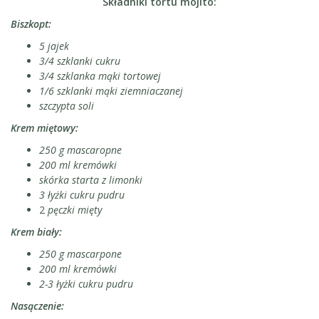
Składniki tortu mojito:
Biszkopt:
5 jajek
3/4 szklanki cukru
3/4 szklanka mąki tortowej
1/6 szklanki mąki ziemniaczanej
szczypta soli
Krem miętowy:
250 g mascaropne
200 ml kremówki
skórka starta z limonki
3 łyżki cukru pudru
2
pęczki mięty
Krem biały:
250 g mascarpone
200 ml kremówki
2-3 łyżki cukru pudru
Nasączenie: