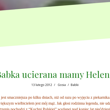
Babka ucierana mamy Helen
13 lutego 2012
Gosia
Babki
st smaczniejsza po kilku dniach, niż od razu po wyjęciu z piekarnika. L
iększym wielbicielem jest mój mąż. Jak głosi rodzinna legenda, nie ud
Przepis pochodzi z “Kuchni Polskiej” wydanej pod koniec lat pięćdzies