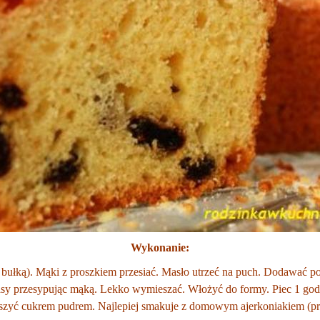
Wykonanie:
łką). Mąki z proszkiem przesiać. Masło utrzeć na puch. Dodawać po j
masy przesypując mąką. Lekko wymieszać. Włożyć do formy. Piec 1 god
szyć cukrem pudrem. Najlepiej smakuje z domowym ajerkoniakiem (pr