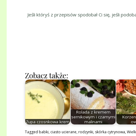
Jeśli któryś z przepisów spodobał Ci się, jeśli podob
Zobacz także:
Rolada z kremem
sernikowym i czarnymi
Korzen
Zupa czosnkowa krem
malinami
ow
Tagged
babki
,
ciasto ucierane
,
rodzynki
,
skórka cytrynowa
,
Wiel