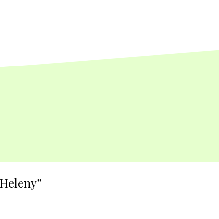
 Heleny
”