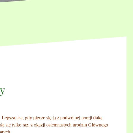
y
epsza jest, gdy piecze się ją z podwójnej porcji (taką
ała się tylko raz, z okazji osiemnastych urodzin Głównego
iątych.