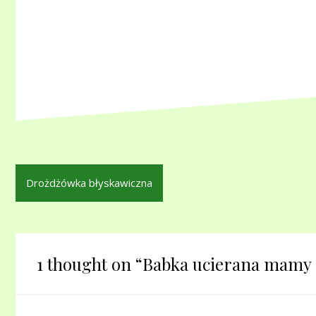
Nawigacja
Drożdżówka błyskawiczna
wpisu
1 thought on “
Babka ucierana mamy