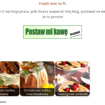
Znajdź mnie na
fb
.
a Ci się moja praca, jeśli chcesz wspierać mój blog, postawić mi wir
że to proste!
ne ciastka
Drożdżowa babka
siane
marchewkowa
Twarogowe omleciki
kanoc