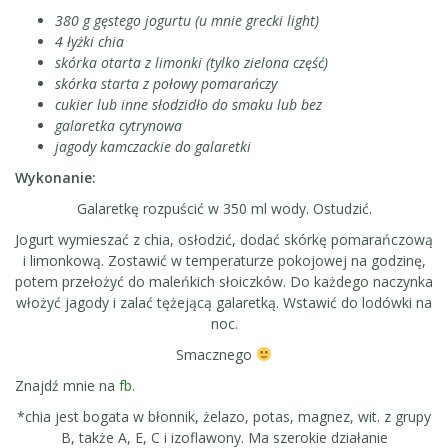
380 g gęstego jogurtu (u mnie grecki light)
4 łyżki chia
skórka otarta z limonki (tylko zielona część)
skórka starta z połowy pomarańczy
cukier lub inne słodzidło do smaku lub bez
galaretka cytrynowa
jagody kamczackie do galaretki
Wykonanie:
Galaretkę rozpuścić w 350 ml wody. Ostudzić.
Jogurt wymieszać z chia, osłodzić, dodać skórkę pomarańczową
i limonkową. Zostawić w temperaturze pokojowej na godzinę,
potem przełożyć do maleńkich słoiczków. Do każdego naczynka
włożyć jagody i zalać tężejącą galaretką. Wstawić do lodówki na
noc.
Smacznego
Znajdź mnie na
fb
.
*chia jest bogata w błonnik, żelazo, potas, magnez, wit. z grupy
B, także A, E, C i izoflawony. Ma szerokie działanie