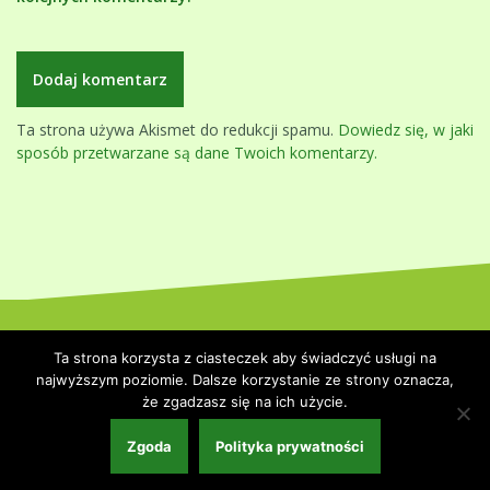
Ta strona używa Akismet do redukcji spamu.
Dowiedz się, w jaki
sposób przetwarzane są dane Twoich komentarzy.
Dumnie wspierane przez WordPressa
|
Szablon:
Oblique
by
Ta strona korzysta z ciasteczek aby świadczyć usługi na
Themeisle.
najwyższym poziomie. Dalsze korzystanie ze strony oznacza,
że zgadzasz się na ich użycie.
Strona główna
Polityka prywatności
Współpraca i kontakt
Zgoda
Polityka prywatności