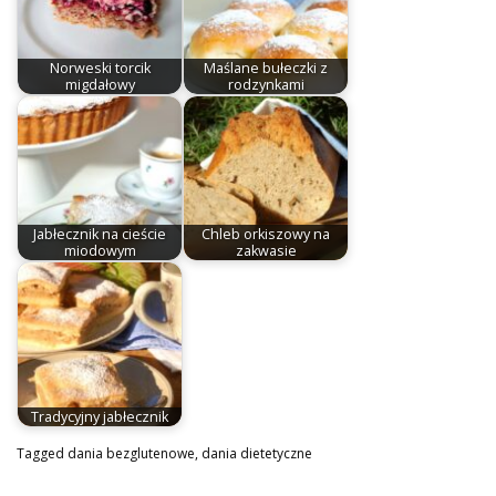
Norweski torcik
Maślane bułeczki z
migdałowy
rodzynkami
Jabłecznik na cieście
Chleb orkiszowy na
miodowym
zakwasie
Tradycyjny jabłecznik
Tagged
dania bezglutenowe
,
dania dietetyczne