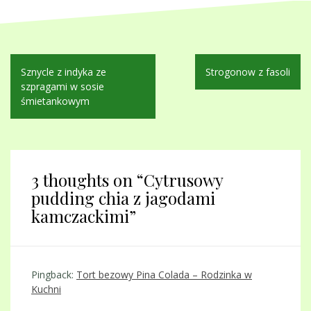
Nawigacja
Sznycle z indyka ze
Strogonow z fasoli
wpisu
szpragami w sosie
śmietankowym
3 thoughts on “
Cytrusowy
pudding chia z jagodami
kamczackimi
”
Pingback:
Tort bezowy Pina Colada – Rodzinka w
Kuchni