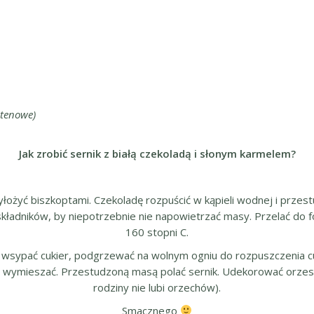
utenowe)
Jak zrobić sernik z białą czekoladą i słonym karmelem?
ożyć biszkoptami. Czekoladę rozpuścić w kąpieli wodnej i przest
składników, by niepotrzebnie nie napowietrzać masy. Przelać do 
160 stopni C.
sypać cukier, podgrzewać na wolnym ogniu do rozpuszczenia cu
 – wymieszać. Przestudzoną masą polać sernik. Udekorować orzes
rodziny nie lubi orzechów).
Smacznego