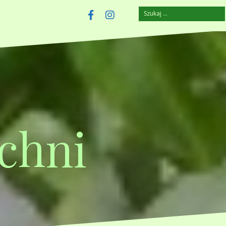
Szukaj:
szczuplejemy.pl
Facebook
Instagram
chni