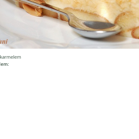
m karmelem
lem: