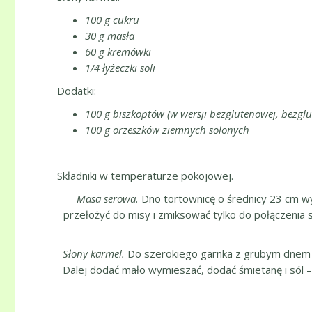
100 g cukru
30 g masła
60 g kremówki
1/4 łyżeczki soli
Dodatki:
100 g biszkoptów (w wersji bezglutenowej, bezgl
100 g orzeszków ziemnych solonych
Składniki w temperaturze pokojowej.
Masa serowa.
Dno tortownicę o średnicy 23 cm wył
przełożyć do misy i zmiksować tylko do połączenia 
Słony karmel.
Do szerokiego garnka z grubym dnem w
Dalej dodać mało wymieszać, dodać śmietanę i sól