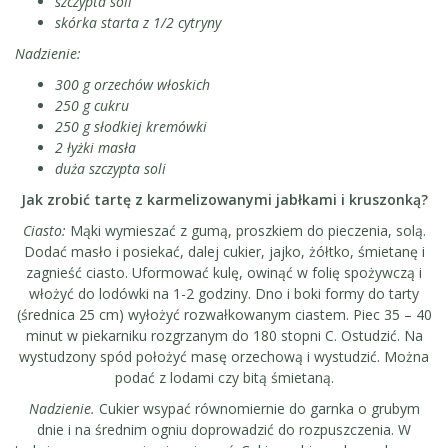
szczypta soli
skórka starta z 1/2 cytryny
Nadzienie:
300 g orzechów włoskich
250 g cukru
250 g słodkiej kremówki
2 łyżki masła
duża szczypta soli
Jak zrobić tartę z karmelizowanymi jabłkami i kruszonką?
Ciasto:
Mąki wymieszać z gumą, proszkiem do pieczenia, solą.
Dodać masło i posiekać, dalej cukier, jajko, żółtko, śmietanę i
zagnieść ciasto. Uformować kulę, owinąć w folię spożywczą i
włożyć do lodówki na 1-2 godziny. Dno i boki formy do tarty
(średnica 25 cm) wyłożyć rozwałkowanym ciastem. Piec 35 – 40
minut w piekarniku rozgrzanym do 180 stopni C. Ostudzić. Na
wystudzony spód położyć masę orzechową i wystudzić. Można
podać z lodami czy bitą śmietaną.
Nadzienie.
Cukier wsypać równomiernie do garnka o grubym
dnie i na średnim ogniu doprowadzić do rozpuszczenia. W