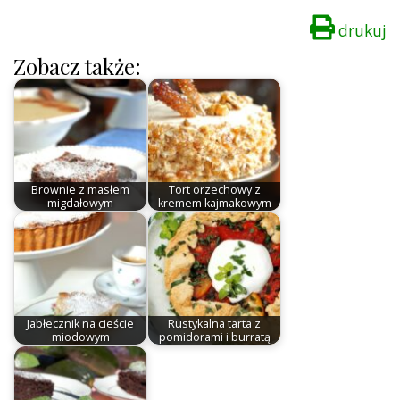
drukuj
Zobacz także:
Brownie z masłem
Tort orzechowy z
migdałowym
kremem kajmakowym
Jabłecznik na cieście
Rustykalna tarta z
miodowym
pomidorami i burratą