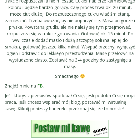
trakcie rozpuszczania nie mieszać. Cukier nabierze karmelowego
koloru i będzie bardzo gorący. Cały proces trwa ok. 20 minut,
może ciut dłużej. Do rozpuszczonego cukru wlać śmietanę,
zamieszać. Trzeba uważać, by nie poparzyć się. Masa bulgocze i
pryska. Powstaną grudki, ale nie należy się tym przejmować,
rozpuszczą się w trakcie gotowania. Gotować ok. 15 minut. Po
ww. czasie dodać masło i dużą szczyptę soli (najlepiej do
smaku), gotować jeszcze kilka minut. Wsypać orzechy, wyłączyć
ogień i odstawić do lekkiego przestudzenia. Masę przełożyć na
wystudzone ciasto. Zostawić na 3-4 godziny do zastygnięcia
masy.
Smacznego
Znajdź mnie na
FB
.
Jeśli któryś z przepisów spodobał Ci się, jeśli podoba Ci się moja
praca, jeśli chcesz wspierać mój blog, postawić mi wirtualną
kawę. Kliknij poniższy banerek i przekonaj się, że to proste!