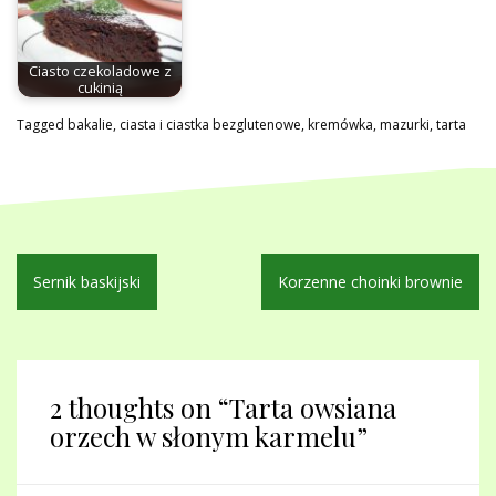
Ciasto czekoladowe z
cukinią
Tagged
bakalie
,
ciasta i ciastka bezglutenowe
,
kremówka
,
mazurki
,
tarta
Nawigacja
Sernik baskijski
Korzenne choinki brownie
wpisu
2 thoughts on “
Tarta owsiana
orzech w słonym karmelu
”