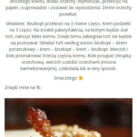
złocistego koloru, dodać orzechy. Wymieszać, przełożyć na
papier, rozprowadzić i zostawić do wystudzenia. Zimne orzechy
posiekać.
Składanie.
Biszkopt przekroić na 3 równe części. Krem podzielić
na 3 części. Na środek patery/talerza, na którym będzie stał
tort, nałożyć kleks kremu. Dzięki temu zabiegowi tort nie będzie
się przesuwał. Składać tort według wzoru: biszkopt – dżem
porzeczkowy – krem – biszkopt – krem – biszkopt. Wierzch i
boki posmarować trzecią częścią kremu. Boki posypać chrupką
orzechową, wierzch ozdobić orzechami (można
karmelizowanymi), czekoladą lub w inny sposób.
Smacznego
Znajdź mnie na
fb
.