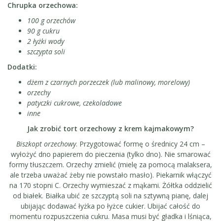
Chrupka orzechowa:
100 g orzechów
90 g cukru
2 łyżki wody
szczypta soli
Dodatki:
dżem z czarnych porzeczek (lub malinowy, morelowy)
orzechy
patyczki cukrowe, czekoladowe
inne
Jak zrobić tort orzechowy z krem kajmakowym?
Biszkopt orzechowy
. Przygotować formę o średnicy 24 cm –
wyłożyć dno papierem do pieczenia (tylko dno). Nie smarować
formy tłuszczem. Orzechy zmielić (mielę za pomocą malaksera,
ale trzeba uważać żeby nie powstało masło). Piekarnik włączyć
na 170 stopni C. Orzechy wymieszać z mąkami. Żółtka oddzielić
od białek. Białka ubić ze szczyptą soli na sztywną pianę, dalej
ubijając dodawać łyżka po łyżce cukier. Ubijać całość do
momentu rozpuszczenia cukru. Masa musi być gładka i lśniąca,