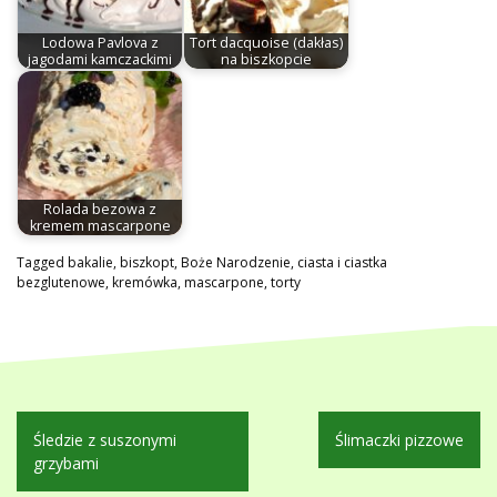
Lodowa Pavlova z
Tort dacquoise (dakłas)
jagodami kamczackimi
na biszkopcie
Rolada bezowa z
kremem mascarpone
Tagged
bakalie
,
biszkopt
,
Boże Narodzenie
,
ciasta i ciastka
bezglutenowe
,
kremówka
,
mascarpone
,
torty
Nawigacja
Śledzie z suszonymi
Ślimaczki pizzowe
wpisu
grzybami