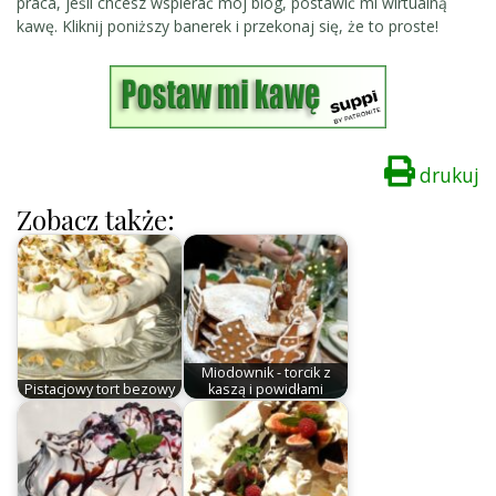
praca, jeśli chcesz wspierać mój blog, postawić mi wirtualną
kawę. Kliknij poniższy banerek i przekonaj się, że to proste!
drukuj
Zobacz także:
Miodownik - torcik z
Pistacjowy tort bezowy
kaszą i powidłami