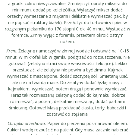
a grudki cukru niewyczuwalne. Zmniejszyć obroty miksera do
minimum, dodać po kolei żółtka. Wyłączyć mikser dodać
orzechy wymieszane z mąkami i delikatnie wymieszać (tak, by
nie popsuć struktury białek). Przełożyć do tortownicy i piec w
rozgranym piekarniku do 170 stopni C ok. 40 minut. Wystudzić w
foremce. Zimny wyjąć z foremki, przedtem okroić ostrym
nożem.
Krem
. Żelatynę namoczyć w zimnej wodzie i odstawić na 10-15
minut. W mikrofali lub w garnku podgrzać do rozpuszczenia. Nie
gotować! (żelatyna straci swoje właściwości żelujące). Lekko
przestudzić, ale żelatyna nie powinna być zimna. Kajmak
wymieszać z mascarpone, dodać szczyptę soli. Śmietanę ubić,
ale nie na twardą masę. Do żelatyny dodać łyżkę masy z
kajmakiem, wymieszać, potem drugą i ponownie wymieszać.
Teraz tak rozmieszaną żelatynę dodać do kajmaku, dobrze
rozmieszać, a potem, delikatnie mieszając, dodać partiami
śmietanę. Gotowe! Masą przekładać ciasta, torty, babeczki i
zostawić do stężenia.
Chrupka orzechowa.
Papier do pieczenia posmarować olejem.
Cukier i wodę rozpuścić na patelni. Gdy masa zacznie nabierać