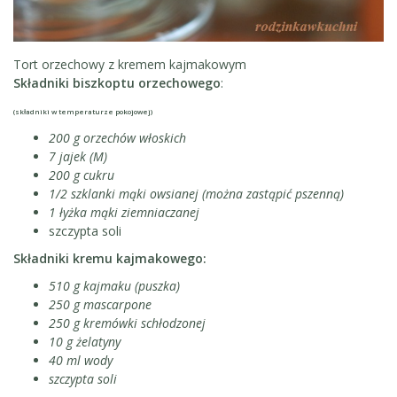
Tort orzechowy z kremem kajmakowym
Składniki biszkoptu orzechowego
:
(składniki w temperaturze pokojowej)
200 g orzechów włoskich
7 jajek (M)
200 g cukru
1/2 szklanki mąki owsianej (można zastąpić pszenną)
1 łyżka mąki ziemniaczanej
szczypta soli
Składniki kremu kajmakowego:
510 g kajmaku (puszka)
250 g mascarpone
250 g kremówki schłodzonej
10 g żelatyny
40 ml wody
szczypta soli