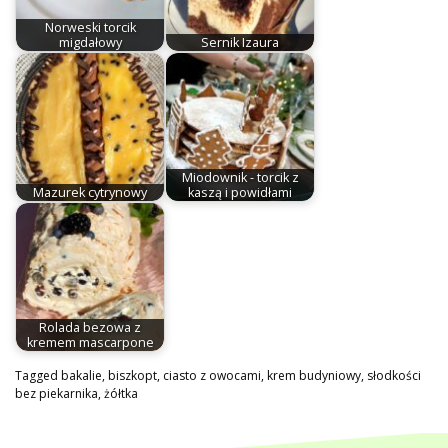
Norweski torcik
migdałowy
Sernik Izaura
Miodownik - torcik z
Mazurek cytrynowy
kaszą i powidłami
Rolada bezowa z
kremem mascarpone
Tagged
bakalie
,
biszkopt
,
ciasto z owocami
,
krem budyniowy
,
słodkości
bez piekarnika
,
żółtka