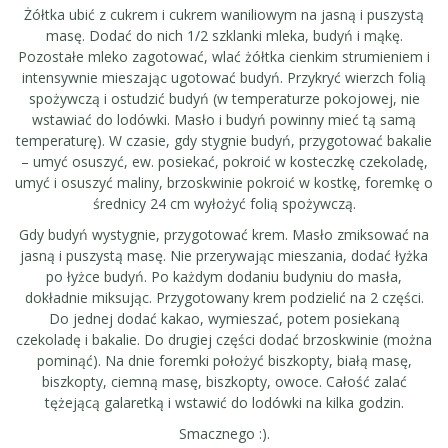
Żółtka ubić z cukrem i cukrem waniliowym na jasną i puszystą
masę. Dodać do nich 1/2 szklanki mleka, budyń i mąkę.
Pozostałe mleko zagotować, wlać żółtka cienkim strumieniem i
intensywnie mieszając ugotować budyń. Przykryć wierzch folią
spożywczą i ostudzić budyń (w temperaturze pokojowej, nie
wstawiać do lodówki. Masło i budyń powinny mieć tą samą
temperaturę). W czasie, gdy stygnie budyń, przygotować bakalie
– umyć osuszyć, ew. posiekać, pokroić w kosteczkę czekoladę,
umyć i osuszyć maliny, brzoskwinie pokroić w kostkę, foremkę o
średnicy 24 cm wyłożyć folią spożywczą.
Gdy budyń wystygnie, przygotować krem. Masło zmiksować na
jasną i puszystą masę. Nie przerywając mieszania, dodać łyżka
po łyżce budyń. Po każdym dodaniu budyniu do masła,
dokładnie miksując. Przygotowany krem podzielić na 2 części.
Do jednej dodać kakao, wymieszać, potem posiekaną
czekoladę i bakalie. Do drugiej części dodać brzoskwinie (można
pominąć). Na dnie foremki położyć biszkopty, białą masę,
biszkopty, ciemną masę, biszkopty, owoce. Całość zalać
tężejącą galaretką i wstawić do lodówki na kilka godzin.
Smacznego :).