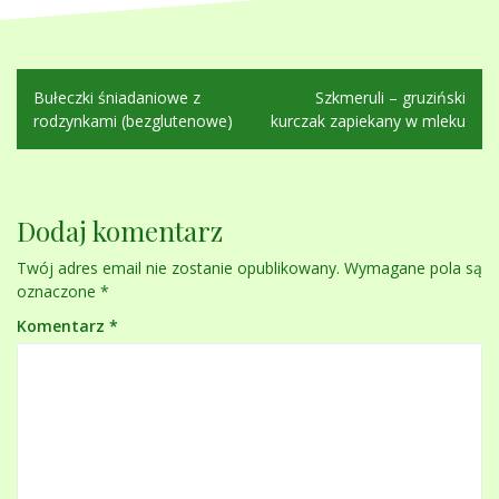
Nawigacja
Bułeczki śniadaniowe z
Szkmeruli – gruziński
wpisu
rodzynkami (bezglutenowe)
kurczak zapiekany w mleku
Dodaj komentarz
Twój adres email nie zostanie opublikowany.
Wymagane pola są
oznaczone
*
Komentarz
*