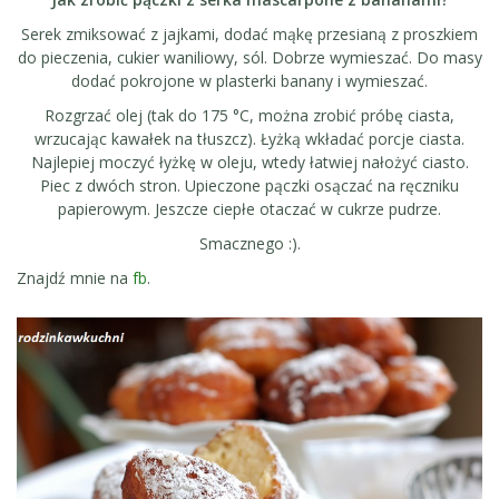
Serek zmiksować z jajkami, dodać mąkę przesianą z proszkiem
do pieczenia, cukier waniliowy, sól. Dobrze wymieszać. Do masy
dodać pokrojone w plasterki banany i wymieszać.
Rozgrzać olej (tak do 175 °C, można zrobić próbę ciasta,
wrzucając kawałek na tłuszcz). Łyżką wkładać porcje ciasta.
Najlepiej moczyć łyżkę w oleju, wtedy łatwiej nałożyć ciasto.
Piec z dwóch stron. Upieczone pączki osączać na ręczniku
papierowym. Jeszcze ciepłe otaczać w cukrze pudrze.
Smacznego :).
Znajdź mnie na
fb
.