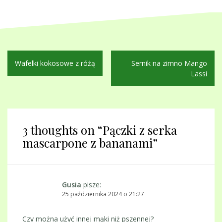
Nawigacja
Wafelki kokosowe z różą
Sernik na zimno Mango
wpisu
Lassi
3 thoughts on “
Pączki z serka
mascarpone z bananami
”
Gusia
pisze:
25 października 2024 o 21:27
Czy można użyć innej mąki niż pszennej?