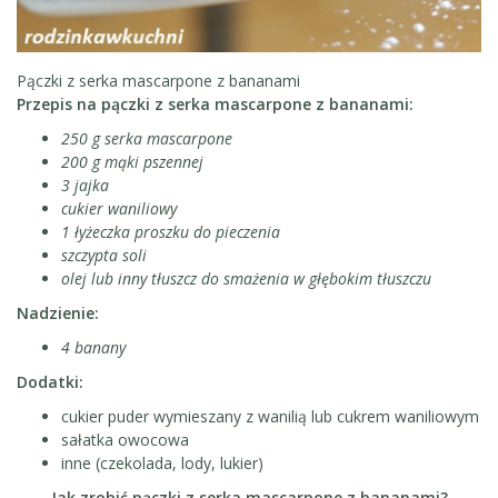
Pączki z serka mascarpone z bananami
Przepis na pączki z serka mascarpone z bananami:
250 g serka mascarpone
200 g mąki pszennej
3 jajka
cukier waniliowy
1 łyżeczka proszku do pieczenia
szczypta soli
olej lub inny tłuszcz do smażenia w głębokim tłuszczu
Nadzienie:
4 banany
Dodatki:
cukier puder wymieszany z wanilią lub cukrem waniliowym
sałatka owocowa
inne (czekolada, lody, lukier)
Jak zrobić pączki z serka mascarpone z bananami?