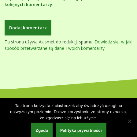
kolejnych komentarzy.
Ta strona używa Akismet do redukcji spamu.
Dowiedz się, w jaki
sposób przetwarzane są dane Twoich komentarzy.
Dumnie wspierane przez WordPressa
|
Szablon:
Oblique
by
Ta strona korzysta z ciasteczek aby świadczyć usługi na
Themeisle.
najwyższym poziomie. Dalsze korzystanie ze strony oznacza,
że zgadzasz się na ich użycie.
Strona główna
Polityka prywatności
Współpraca i kontakt
Zgoda
Polityka prywatności