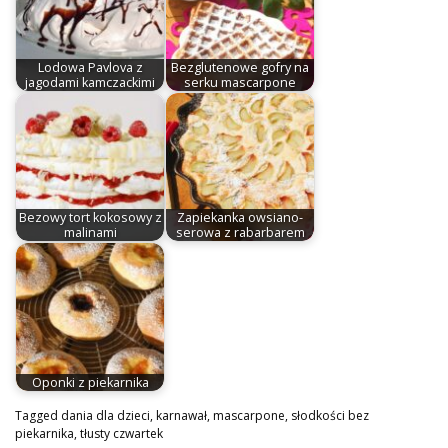
Lodowa Pavlova z
Bezglutenowe gofry na
jagodami kamczackimi
serku mascarpone
Bezowy tort kokosowy z
Zapiekanka owsiano-
malinami
serowa z rabarbarem
Oponki z piekarnika
Tagged
dania dla dzieci
,
karnawał
,
mascarpone
,
słodkości bez
piekarnika
,
tłusty czwartek