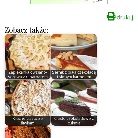
drukuj
Zobacz także:
Zapiekanka owsiano-
Sernik z białą czekoladą
serowa z rabarbarem
i słonym karmelem
Kruche ciasto ze
Ciasto czekoladowe z
śliwkami
cukinią