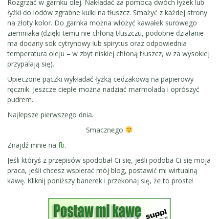
Rozgrzać w garnku olej. Nakładać za pomocą dwóch łyżek lub
łyżki do lodów zgrabne kulki na tłuszcz. Smażyć z każdej strony
na złoty kolor. Do garnka można włożyć kawałek surowego
ziemniaka (dzięki temu nie chłoną tłuszczu, podobne działanie
ma dodany sok cytrynowy lub spirytus oraz odpowiednia
temperatura oleju – w zbyt niskiej chłoną tłuszcz, w za wysokiej
przypalają się).
Upieczone pączki wykładać łyżką cedzakową na papierowy
ręcznik. Jeszcze ciepłe można nadziać marmoladą i oprószyć
pudrem.
Najlepsze pierwszego dnia.
Smacznego
Znajdź mnie na
fb
.
Jeśli któryś z przepisów spodobał Ci się, jeśli podoba Ci się moja
praca, jeśli chcesz wspierać mój blog, postawić mi wirtualną
kawę. Kliknij poniższy banerek i przekonaj się, że to proste!