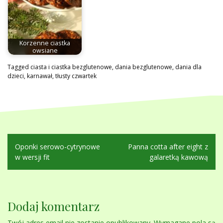
Korzenne ciastka
owsiane
Tagged
ciasta i ciastka bezglutenowe
,
dania bezglutenowe
,
dania dla
dzieci
,
karnawał
,
tłusty czwartek
Nawigacja
Oponki serowo-cytrynowe
Panna cotta after eight z
wpisu
w wersji fit
galaretką kawową
Dodaj komentarz
Twój adres email nie zostanie opublikowany.
Wymagane pola są