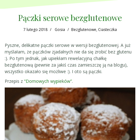
Pączki serowe bezglutenowe
7 lutego 2018
Gosia
Bezglutenowe
,
Ciasteczka
Pyszne, delikatne pączki serowe w wersji bezglutenowej. A już
myślałam, że pączków zjadalnych nie da się zrobić bez glutenu
:). Po tym jednak, jak upiekłam rewelacyjną chałkę
bezglutenową (pewnie za jakiś czas zamieszczę ją na blogu),
wszystko okazało się możliwe :). I oto są pączki.
Przepis z
“Domowych wypieków”
.