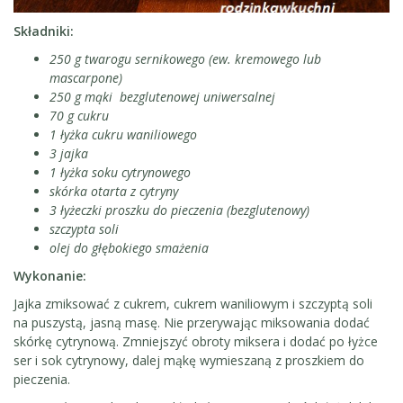
Składniki:
250 g twarogu sernikowego (ew. kremowego lub
mascarpone)
250 g mąki bezglutenowej uniwersalnej
70 g cukru
1 łyżka cukru waniliowego
3 jajka
1 łyżka soku cytrynowego
skórka otarta z cytryny
3 łyżeczki proszku do pieczenia (bezglutenowy)
szczypta soli
olej do głębokiego smażenia
Wykonanie:
Jajka zmiksować z cukrem, cukrem waniliowym i szczyptą soli
na puszystą, jasną masę. Nie przerywając miksowania dodać
skórkę cytrynową. Zmniejszyć obroty miksera i dodać po łyżce
ser i sok cytrynowy, dalej mąkę wymieszaną z proszkiem do
pieczenia.