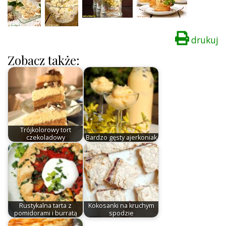
drukuj
Zobacz także:
Trójkolorowy tort
czekoladowy
Bardzo gęsty ajerkoniak
Rustykalna tarta z
Kokosanki na kruchym
pomidorami i burratą
spodzie