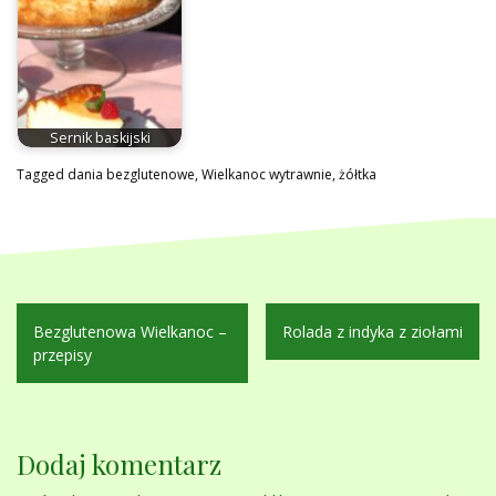
Sernik baskijski
Tagged
dania bezglutenowe
,
Wielkanoc wytrawnie
,
żółtka
Nawigacja
Bezglutenowa Wielkanoc –
Rolada z indyka z ziołami
wpisu
przepisy
Dodaj komentarz