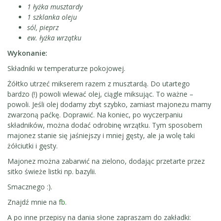
1 łyżka musztardy
1 szklanka oleju
sól, pieprz
ew. łyżka wrzątku
Wykonanie:
Składniki w temperaturze pokojowej.
Żółtko utrzeć mikserem razem z musztardą. Do utartego
bardzo (!) powoli wlewać olej, ciągle miksując. To ważne –
powoli. Jeśli olej dodamy zbyt szybko, zamiast majonezu mamy
zwarzoną paćkę. Doprawić. Na koniec, po wyczerpaniu
składników, można dodać odrobinę wrzątku. Tym sposobem
majonez stanie się jaśniejszy i mniej gęsty, ale ja wolę taki
żółciutki i gęsty.
Majonez można zabarwić na zielono, dodając przetarte przez
sitko świeże listki np. bazylii.
Smacznego :).
Znajdź mnie na
fb
.
A po inne przepisy na dania słone zapraszam do zakładki: