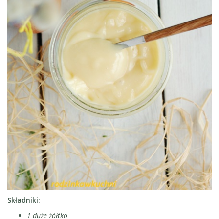
Składniki:
1 duże żółtko