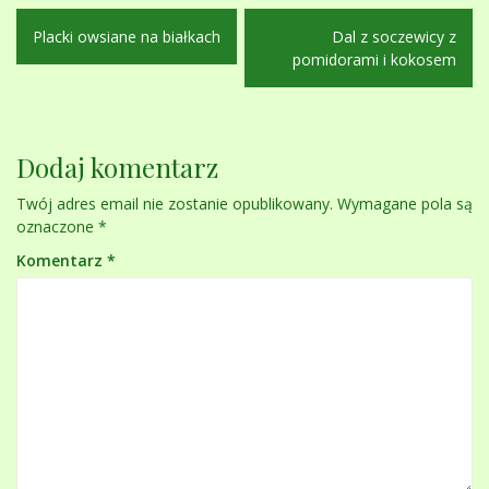
Nawigacja
Placki owsiane na białkach
Dal z soczewicy z
wpisu
pomidorami i kokosem
Dodaj komentarz
Twój adres email nie zostanie opublikowany.
Wymagane pola są
oznaczone
*
Komentarz
*