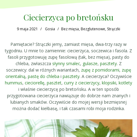
Ciecierzyca po bretońsku
9 maja 2021
Gosia
Bez mięsa
,
Bezglutenowe
,
Strączki
Pamiętacie? Strączki jemy, zamiast mięsa, dwa-trzy razy w
tygodniu. U mnie to zamiennie: ciecierzyca, soczewica i fasola. Z
fasoli przygotowuję zupę fasolową (tak, bez mięsa), pasty do
chleba, zwłaszcza
słynny smalec
,
gulasze
,
pasztety
. Z
soczewicy: dal w różnych wariantach,
zupę z pomidorami
,
zupę
orientalną
,
pastę do chleba
i
pasztety
. A ciecierzyca? Oczywiście
hummus
,
cieciorellę
,
pasztet
,
curry z ciecierzycy
,
klopsiki
,
kotlety
i właśnie ciecierzycę po bretońsku. A w ten sposób
przygotowana ciecierzyca nawiązuje do dobrze nam znanych i
lubianych smaków. Oczywiście do mojej wersji bezmięsnej
można dodać kiełbasę, i tak czasami robi moja rodzinka.