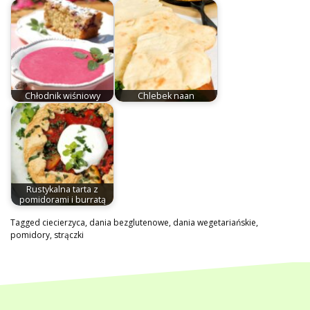
Chłodnik wiśniowy
Chlebek naan
Rustykalna tarta z
pomidorami i burratą
Tagged
ciecierzyca
,
dania bezglutenowe
,
dania wegetariańskie
,
pomidory
,
strączki