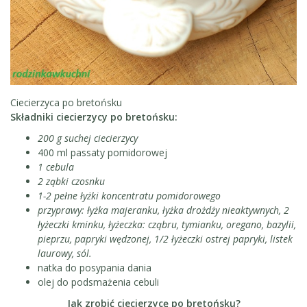
Ciecierzyca po bretońsku
Składniki ciecierzycy po bretońsku:
200 g suchej ciecierzycy
400 ml passaty pomidorowej
1 cebula
2 ząbki czosnku
1-2 pełne łyżki koncentratu pomidorowego
przyprawy: łyżka majeranku, łyżka drożdży nieaktywnych, 2
łyżeczki kminku, łyżeczka: cząbru, tymianku, oregano, bazylii,
pieprzu, papryki wędzonej, 1/2 łyżeczki ostrej papryki, listek
laurowy, sól.
natka do posypania dania
olej do podsmażenia cebuli
Jak zrobić ciecierzycę po bretońsku?