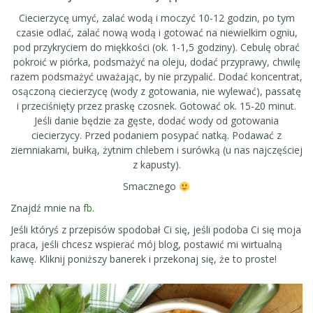
Ciecierzycę umyć, zalać wodą i moczyć 10-12 godzin, po tym
czasie odlać, zalać nową wodą i gotować na niewielkim ogniu,
pod przykryciem do miękkości (ok. 1-1,5 godziny). Cebulę obrać
pokroić w piórka, podsmażyć na oleju, dodać przyprawy, chwilę
razem podsmażyć uważając, by nie przypalić. Dodać koncentrat,
osączoną ciecierzycę (wody z gotowania, nie wylewać), passatę
i przeciśnięty przez praskę czosnek. Gotować ok. 15-20 minut.
Jeśli danie będzie za gęste, dodać wody od gotowania
ciecierzycy. Przed podaniem posypać natką. Podawać z
ziemniakami, bułką, żytnim chlebem i surówką (u nas najczęściej
z kapusty).
Smacznego
Znajdź mnie na
fb
.
Jeśli któryś z przepisów spodobał Ci się, jeśli podoba Ci się moja
praca, jeśli chcesz wspierać mój blog, postawić mi wirtualną
kawę. Kliknij poniższy banerek i przekonaj się, że to proste!