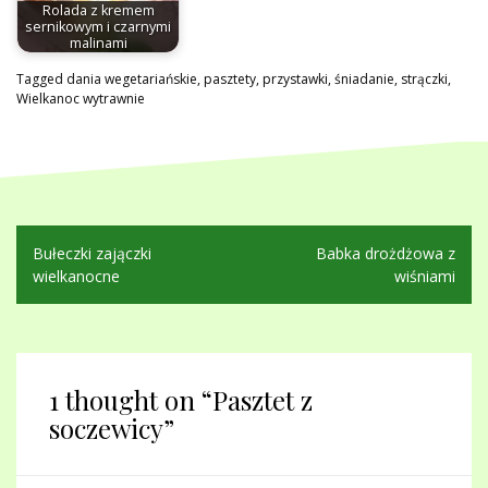
Rolada z kremem
sernikowym i czarnymi
malinami
Tagged
dania wegetariańskie
,
pasztety
,
przystawki
,
śniadanie
,
strączki
,
Wielkanoc wytrawnie
Nawigacja
Bułeczki zajączki
Babka drożdżowa z
wpisu
wielkanocne
wiśniami
1 thought on “
Pasztet z
soczewicy
”