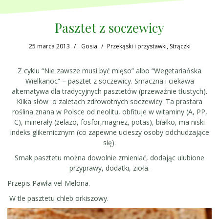
Pasztet z soczewicy
25 marca 2013
Gosia
Przekąski i przystawki
,
Strączki
Z cyklu “Nie zawsze musi być mięso” albo “Wegetariańska
Wielkanoc” – pasztet z soczewicy. Smaczna i ciekawa
alternatywa dla tradycyjnych pasztetów (przeważnie tłustych).
Kilka słów o zaletach zdrowotnych soczewicy. Ta prastara
roślina znana w Polsce od neolitu, obfituje w witaminy (A, PP,
C), minerały (żelazo, fosfor,magnez, potas), białko, ma niski
indeks glikemicznym (co zapewne ucieszy osoby odchudzające
się).
Smak pasztetu można dowolnie zmieniać, dodając ulubione
przyprawy, dodatki, zioła.
Przepis Pawła vel Melona.
W tle pasztetu chleb orkiszowy.