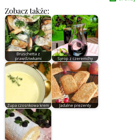
Zobacz także:
Bruschetta z
prawdziwkami
Syrop z czeremchy
Zupa czosnkowa krem
Jadalne prezenty