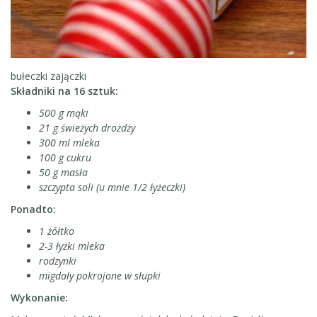
bułeczki zajączki
Składniki na 16 sztuk:
500 g mąki
21 g świeżych drożdży
300 ml mleka
100 g cukru
50 g masła
szczypta soli (u mnie 1/2 łyżeczki)
Ponadto:
1 żółtko
2-3 łyżki mleka
rodzynki
migdały pokrojone w słupki
Wykonanie: