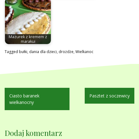
Mazurek z kremem z
marakui
Tagged
bułki
,
dania dla dzieci
,
drożdże
,
Wielkanoc
Nawigacja
Ciasto baranek
Pasztet z soczewicy
wpisu
wielkanocny
Dodaj komentarz