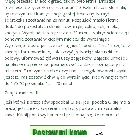
Mąkę przesiać. Mleko ogrzać, tak by było letnie. Drożdże
rozmieszać z łyżeczką cukru, dodać 2-3 łyżki mleka i tyle mąki,
by rozczyn miał konsystencję gęstej śmietany. Nakryć
ściereczką i zostawić na 20 minut. Rozpuścić masło i letnie
dodać do pozostałych składników: mąki, cukru, soli, mleka,
zaczynu. Wyrabiać ciasto przez ok. 20 minut. Nakryć ściereczką i
ponownie zostawić w ciepłym miejscu do wyrośnięcia.
Wyrośnięte ciasto jeszcze raz zagnieść i podzielić na 16 części. Z
każdej uformować kulę, spłaszczyć ją. Naciąć placuszki do
połowy, uformować główki i uszy zajączków. Zajączki umieścić
na blasze do pieczenia, posmarować żółtkiem rozmąconym z
mlekiem. Z rodzynek zrobić oczy i nos, z migdałów brwi i ząbki.
Jeszcze raz zostawić chwilę do wyrośnięcia. Piec w nagrzanym
do 175 °C piekarniku 15 – 20 minut.
Znajdź mnie na
fb
.
Jeśli któryś z przepisów spodobał Ci się, jeśli podoba Ci się moja
praca, jeśli chcesz wspierać mój blog, postawić mi wirtualną
kawę. Kliknij poniższy banerek i przekonaj się, że to proste!