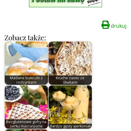
drukuj
Zobacz także:
Maślane bułeczki z
Kruche ciasto ze
rodzynkami
śliwkami
Bezglutenowe gofry na
serku mascarpone
Bardzo gęsty ajerkoniak