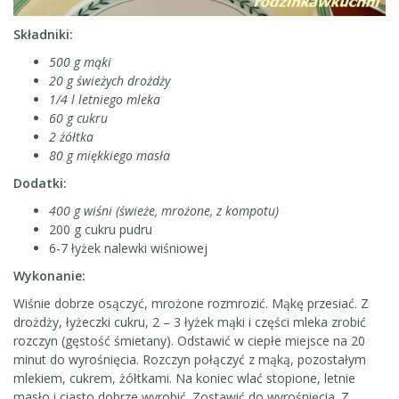
Składniki:
500 g mąki
20 g świeżych drożdży
1/4 l letniego mleka
60 g cukru
2 żółtka
80 g miękkiego masła
Dodatki:
400 g wiśni (świeże, mrożone, z kompotu)
200 g cukru pudru
6-7 łyżek nalewki wiśniowej
Wykonanie:
Wiśnie dobrze osączyć, mrożone rozmrozić. Mąkę przesiać. Z
drożdży, łyżeczki cukru, 2 – 3 łyżek mąki i części mleka zrobić
rozczyn (gęstość śmietany). Odstawić w ciepłe miejsce na 20
minut do wyrośnięcia. Rozczyn połączyć z mąką, pozostałym
mlekiem, cukrem, żółtkami. Na koniec wlać stopione, letnie
masło i ciasto dobrze wyrobić. Zostawić do wyrośnięcia. Z