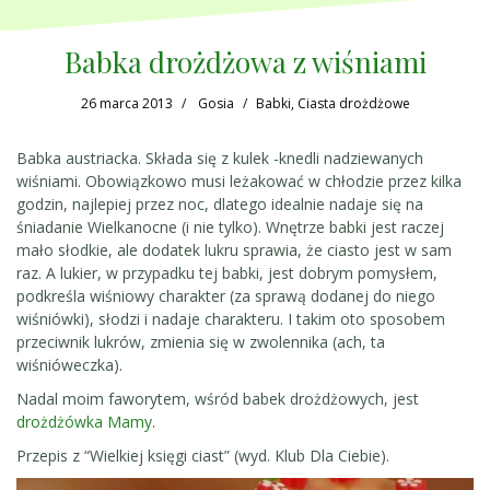
Babka drożdżowa z wiśniami
26 marca 2013
Gosia
Babki
,
Ciasta drożdżowe
Babka austriacka. Składa się z kulek -knedli nadziewanych
wiśniami. Obowiązkowo musi leżakować w chłodzie przez kilka
godzin, najlepiej przez noc, dlatego idealnie nadaje się na
śniadanie Wielkanocne (i nie tylko). Wnętrze babki jest raczej
mało słodkie, ale dodatek lukru sprawia, że ciasto jest w sam
raz. A lukier, w przypadku tej babki, jest dobrym pomysłem,
podkreśla wiśniowy charakter (za sprawą dodanej do niego
wiśniówki), słodzi i nadaje charakteru. I takim oto sposobem
przeciwnik lukrów, zmienia się w zwolennika (ach, ta
wiśnióweczka).
Nadal moim faworytem, wśród babek drożdżowych, jest
drożdżówka Mamy
.
Przepis z “Wielkiej księgi ciast” (wyd. Klub Dla Ciebie).