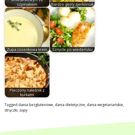
szpinakiem
Bardzo gęsty ajerkoniak
Zupa czosnkowa krem
Sznycle po wiedeńsku
Pieczony naleśnik z
kurkami
Tagged
dania bezglutenowe
,
dania dietetyczne
,
dania wegetariańskie
,
strączki
,
zupy