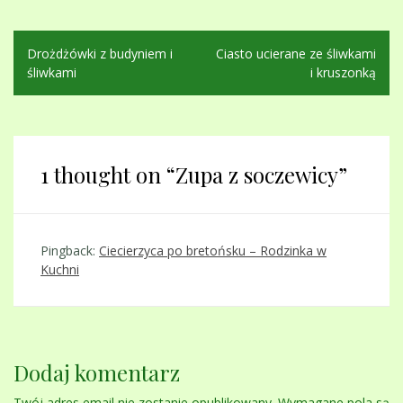
Nawigacja
Drożdżówki z budyniem i
Ciasto ucierane ze śliwkami
wpisu
śliwkami
i kruszonką
1 thought on “
Zupa z soczewicy
”
Pingback:
Ciecierzyca po bretońsku – Rodzinka w
Kuchni
Dodaj komentarz
Twój adres email nie zostanie opublikowany.
Wymagane pola są