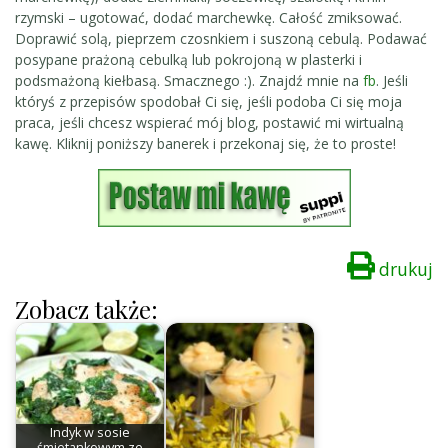
rzymski – ugotować, dodać marchewkę. Całość zmiksować.
Doprawić solą, pieprzem czosnkiem i suszoną cebulą. Podawać
posypane prażoną cebulką lub pokrojoną w plasterki i
podsmażoną kiełbasą. Smacznego :). Znajdź mnie na
fb
. Jeśli
któryś z przepisów spodobał Ci się, jeśli podoba Ci się moja
praca, jeśli chcesz wspierać mój blog, postawić mi wirtualną
kawę. Kliknij poniższy banerek i przekonaj się, że to proste!
drukuj
Zobacz także:
Indyk w sosie
śmietankowym ze