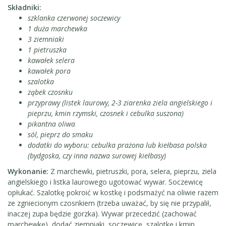
Składniki:
szklanka czerwonej soczewicy
1 duża marchewka
3 ziemniaki
1 pietruszka
kawałek selera
kawałek pora
szalotka
ząbek czosnku
przyprawy (listek laurowy, 2-3 ziarenka ziela angielskiego i
pieprzu, kmin rzymski, czosnek i cebulka suszona)
pikantna oliwa
sól, pieprz do smaku
dodatki do wyboru: cebulka prażona lub kiełbasa polska
(bydgoska, czy inna nazwa surowej kiełbasy)
Wykonanie:
Z marchewki, pietruszki, pora, selera, pieprzu, ziela
angielskiego i listka laurowego ugotować wywar. Soczewicę
opłukać. Szalotkę pokroić w kostkę i podsmażyć na oliwie razem
ze zgniecionym czosnkiem (trzeba uważać, by się nie przypalił,
inaczej zupa będzie gorzka). Wywar przecedzić (zachować
marchewkę), dodać ziemniaki, soczewicę, szalotkę i kmin