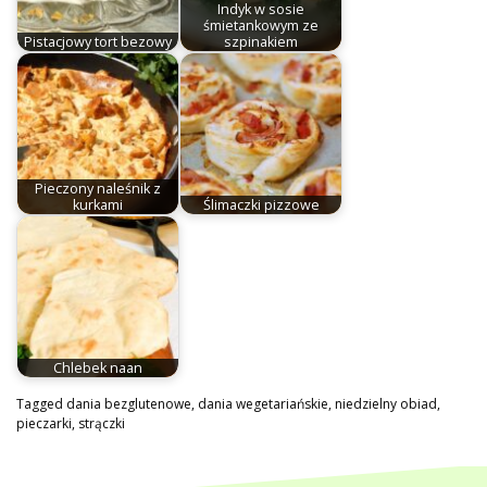
Indyk w sosie
śmietankowym ze
Pistacjowy tort bezowy
szpinakiem
Pieczony naleśnik z
kurkami
Ślimaczki pizzowe
Chlebek naan
Tagged
dania bezglutenowe
,
dania wegetariańskie
,
niedzielny obiad
,
pieczarki
,
strączki