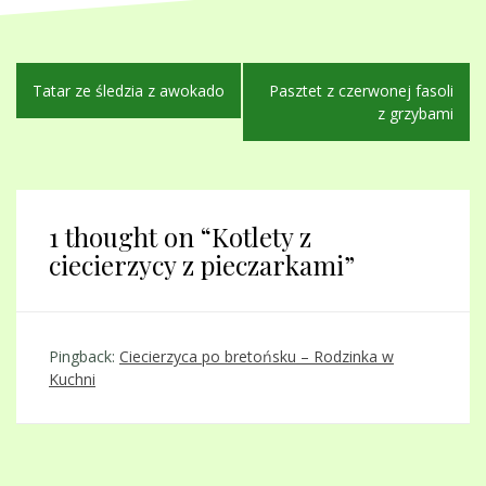
Nawigacja
Tatar ze śledzia z awokado
Pasztet z czerwonej fasoli
wpisu
z grzybami
1 thought on “
Kotlety z
ciecierzycy z pieczarkami
”
Pingback:
Ciecierzyca po bretońsku – Rodzinka w
Kuchni