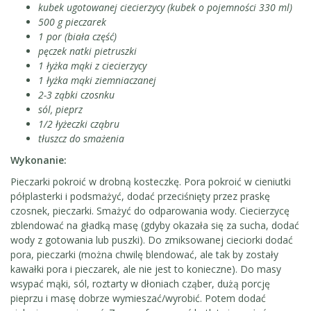
kubek ugotowanej ciecierzycy (kubek o pojemności 330 ml)
500 g pieczarek
1 por (biała część)
pęczek natki pietruszki
1 łyżka mąki z ciecierzycy
1 łyżka mąki ziemniaczanej
2-3 ząbki czosnku
sól, pieprz
1/2 łyżeczki cząbru
tłuszcz do smażenia
Wykonanie:
Pieczarki pokroić w drobną kosteczkę. Pora pokroić w cieniutki
półplasterki i podsmażyć, dodać przeciśnięty przez praskę
czosnek, pieczarki. Smażyć do odparowania wody. Ciecierzycę
zblendować na gładką masę (gdyby okazała się za sucha, dodać
wody z gotowania lub puszki). Do zmiksowanej cieciorki dodać
pora, pieczarki (można chwilę blendować, ale tak by zostały
kawałki pora i pieczarek, ale nie jest to konieczne). Do masy
wsypać mąki, sól, roztarty w dłoniach cząber, dużą porcję
pieprzu i masę dobrze wymieszać/wyrobić. Potem dodać