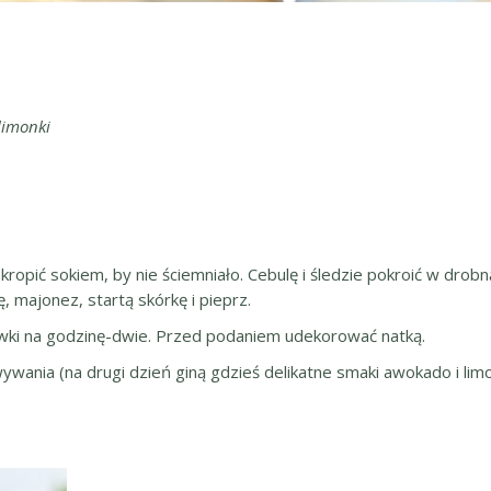
 limonki
ropić sokiem, by nie ściemniało. Cebulę i śledzie pokroić w drobn
, majonez, startą skórkę i pieprz.
dówki na godzinę-dwie. Przed podaniem udekorować natką.
nia (na drugi dzień giną gdzieś delikatne smaki awokado i limonki,