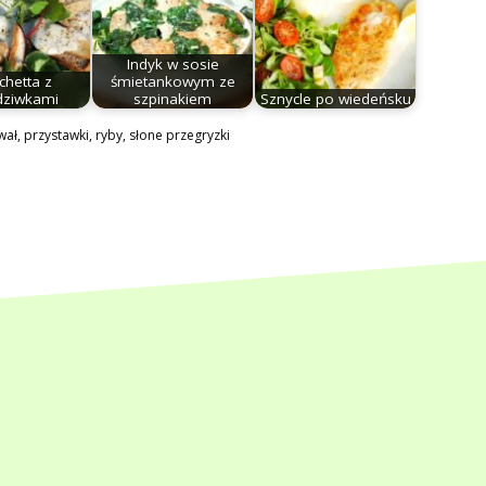
Indyk w sosie
chetta z
śmietankowym ze
dziwkami
szpinakiem
Sznycle po wiedeńsku
wał
,
przystawki
,
ryby
,
słone przegryzki