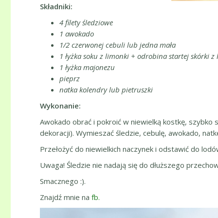
Składniki:
4 filety śledziowe
1 awokado
1/2 czerwonej cebuli lub jedna mała
1 łyżka soku z limonki + odrobina startej skórki z
1 łyżka majonezu
pieprz
natka kolendry lub pietruszki
Wykonanie:
Awokado obrać i pokroić w niewielką kostkę, szybko sk
dekoracji). Wymieszać śledzie, cebulę, awokado, natkę
Przełożyć do niewielkich naczynek i odstawić do lo
Uwaga! Śledzie nie nadają się do dłuższego przechowywa
Smacznego :).
Znajdź mnie na
fb.