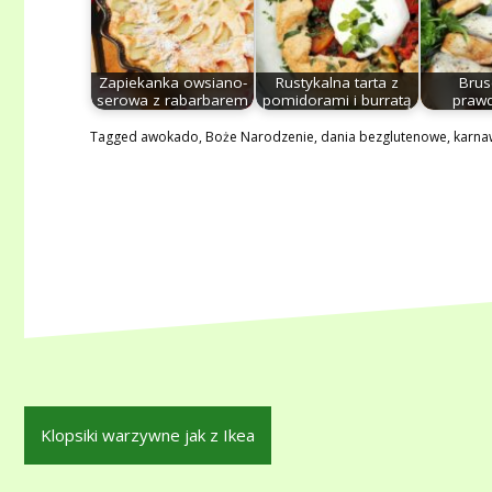
Zapiekanka owsiano-
Rustykalna tarta z
Brus
serowa z rabarbarem
pomidorami i burratą
praw
Tagged
awokado
,
Boże Narodzenie
,
dania bezglutenowe
,
karna
Nawigacja
Klopsiki warzywne jak z Ikea
wpisu