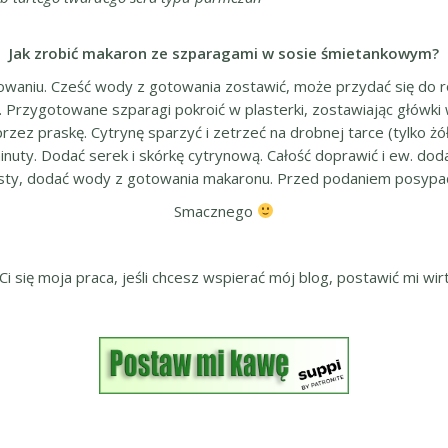
Jak zrobić makaron ze szparagami w sosie śmietankowym?
owaniu. Cześć wody z gotowania zostawić, może przydać się do
Przygotowane szparagi pokroić w plasterki, zostawiając główki w 
ez praskę. Cytrynę sparzyć i zetrzeć na drobnej tarce (tylko żółt
inuty. Dodać serek i skórkę cytrynową. Całość doprawić i ew. dod
gęsty, dodać wody z gotowania makaronu. Przed podaniem posypać
Smacznego
 Ci się moja praca, jeśli chcesz wspierać mój blog, postawić mi wirt