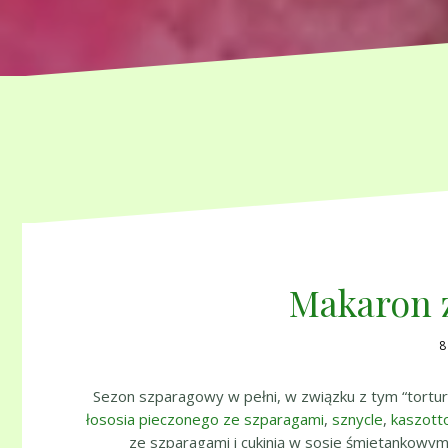
Makaron 
8
Sezon szparagowy w pełni, w związku z tym “tortur
łososia pieczonego ze szparagami
,
sznycle
,
kaszott
ze szparagami i cukinią w sosie śmietankowym