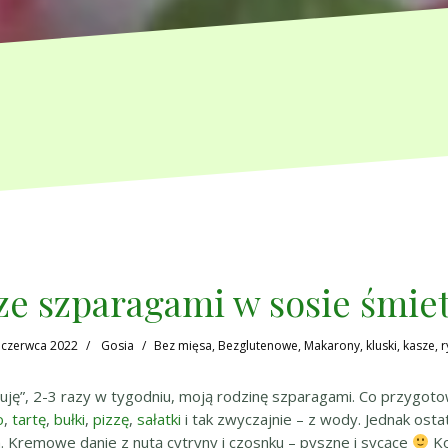
ze szparagami w sosie śmi
 czerwca 2022
Gosia
Bez mięsa
,
Bezglutenowe
,
Makarony, kluski, kasze, r
uję”, 2-3 razy w tygodniu, moją rodzinę szparagami. Co przygoto
o
,
tartę
,
bułki
,
pizzę
,
sałatki
i tak zwyczajnie – z wody. Jednak os
. Kremowe danie z nutą cytryny i czosnku – pyszne i sycące
Ko