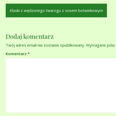
Nawigacja
Kluski z wędzonego twarogu z sosem botwinkowym
wpisu
Dodaj komentarz
Twój adres email nie zostanie opublikowany.
Wymagane pola 
Komentarz
*