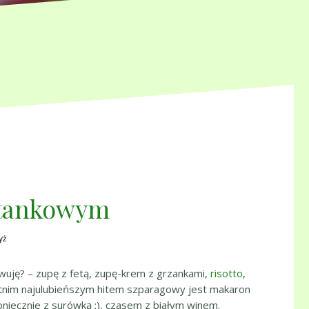
etankowym
yż
wuję? – zupę z fetą, zupę-krem z grzankami,
risotto
,
tatnim najulubieńszym hitem szparagowy jest makaron
niecznie z surówką :), czasem z białym winem.