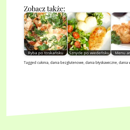
Zobacz także:
Ryba po toskańsku
Sznycle po wiedeńsku
Menu a
Tagged
cukinia
,
dania bezglutenowe
,
dania błyskawiczne
,
dania 