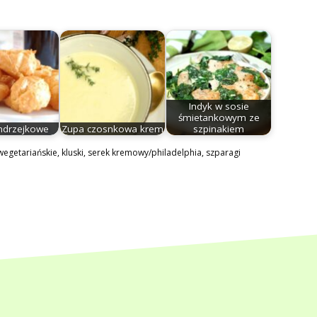
Indyk w sosie
śmietankowym ze
ndrzejkowe
Zupa czosnkowa krem
szpinakiem
wegetariańskie
,
kluski
,
serek kremowy/philadelphia
,
szparagi