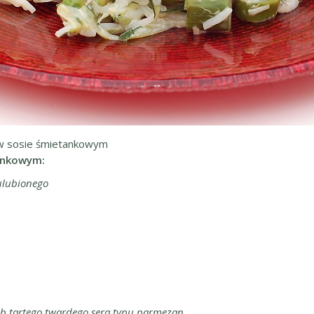
 w sosie śmietankowym
tankowym:
ulubionego
ub tartego twardego sera typu parmezan