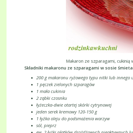
Makaron ze szparagami, cukinią
Składniki makaronu ze szparagami w sosie śmie
200 g makaronu ryżowego typu nitki lub innego 
1 pęczek zielonych szparagów
1 mała cukinia
2 ząbki czosnku
łyżeczka-dwie otartej skórki cytrynowej
jeden serek kremowy 120-150 g
1 łyżka oleju do podsmażenia warzyw
sól, pieprz
ew. 2 łyżki płatków drożdżowych nieaktywnych l