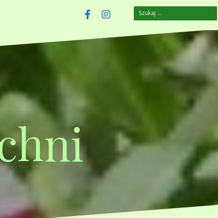
Szukaj:
szczuplejemy.pl
Facebook
Instagram
chni