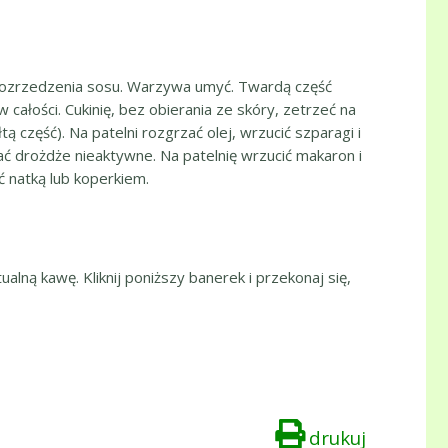
 rozrzedzenia sosu. Warzywa umyć. Twardą część
całości. Cukinię, bez obierania ze skóry, zetrzeć na
ą część). Na patelni rozgrzać olej, wrzucić szparagi i
ać drożdże nieaktywne. Na patelnię wrzucić makaron i
 natką lub koperkiem.
ualną kawę. Kliknij poniższy banerek i przekonaj się,
drukuj