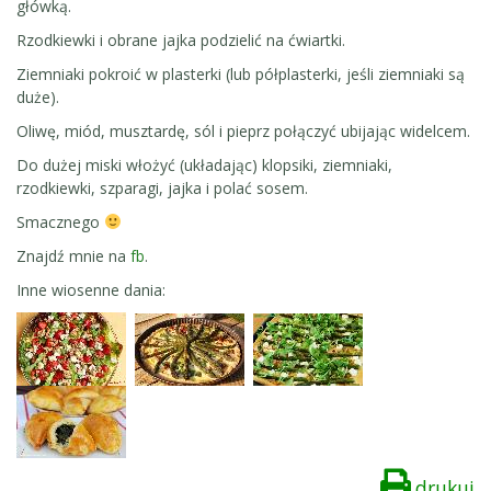
główką.
Rzodkiewki i obrane jajka podzielić na ćwiartki.
Ziemniaki pokroić w plasterki (lub półplasterki, jeśli ziemniaki są
duże).
Oliwę, miód, musztardę, sól i pieprz połączyć ubijając widelcem.
Do dużej miski włożyć (układając) klopsiki, ziemniaki,
rzodkiewki, szparagi, jajka i polać sosem.
Smacznego
Znajdź mnie na
fb
.
Inne wiosenne dania:
drukuj