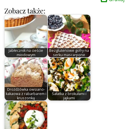
Zobacz także:
Jabłecznik na cieście
Bezglutenowe gofry na
miodowym
serku mascarpone
Drożdżówka owsiano-
kakaowa z rabarbarem i
Sałatka z brokułami i
kruszonką
jajkami