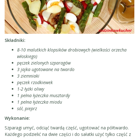
Składniki:
8-10 malutkich klopsików drobiowych (wielkości orzecha
włoskiego)
pęczek zielonych szparagów
3 jajka ugotowane na twardo
3 ziemniaki
pęczek rzodkiewek
1-2 łyżki oliwy
1 pełna łyżeczka musztardy
1 pełna łyżeczka miodu
sól, pieprz
Wykonanie:
Szparagi umyć, odciąć twardą część, ugotować na półtwardo.
Każdego podzielić na dwie części i do sałatki użyć tylko część z