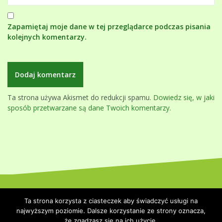
Zapamiętaj moje dane w tej przeglądarce podczas pisania
kolejnych komentarzy.
Ta strona używa Akismet do redukcji spamu.
Dowiedz się, w jaki
sposób przetwarzane są dane Twoich komentarzy.
Dumnie wspierane przez WordPressa
|
Szablon:
Oblique
by
Ta strona korzysta z ciasteczek aby świadczyć usługi na
Themeisle.
najwyższym poziomie. Dalsze korzystanie ze strony oznacza,
że zgadzasz się na ich użycie.