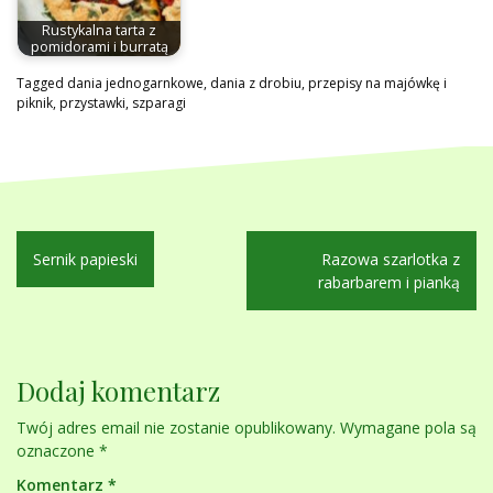
Rustykalna tarta z
pomidorami i burratą
Tagged
dania jednogarnkowe
,
dania z drobiu
,
przepisy na majówkę i
piknik
,
przystawki
,
szparagi
Nawigacja
Sernik papieski
Razowa szarlotka z
wpisu
rabarbarem i pianką
Dodaj komentarz
Twój adres email nie zostanie opublikowany.
Wymagane pola są
oznaczone
*
Komentarz
*