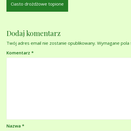
Nawigacja
Ciasto drożdżowe topione
wpisu
Dodaj komentarz
Twój adres email nie zostanie opublikowany.
Wymagane pola 
Komentarz
*
Nazwa
*