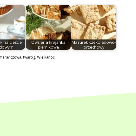
ik na cieście
Owsiana krajanka
Mazurek czekoladowo-
dowym
piernikowa
orzechowy
omarańczowa
,
twaróg
,
Wielkanoc