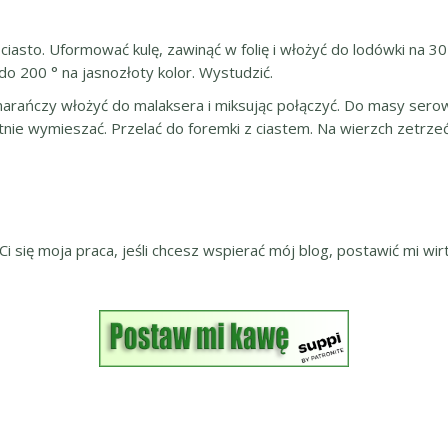
 ciasto. Uformować kulę, zawinąć w folię i włożyć do lodówki na 3
do 200 ° na jasnozłoty kolor. Wystudzić.
omarańczy włożyć do malaksera i miksując połączyć. Do masy sero
atnie wymieszać. Przelać do foremki z ciastem. Na wierzch zetrze
 Ci się moja praca, jeśli chcesz wspierać mój blog, postawić mi wirt