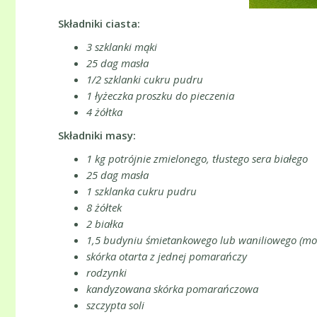
Składniki ciasta:
3 szklanki mąki
25 dag masła
1/2 szklanki cukru pudru
1 łyżeczka proszku do pieczenia
4 żółtka
Składniki masy:
1 kg potrójnie zmielonego, tłustego sera białego
25 dag masła
1 szklanka cukru pudru
8 żółtek
2 białka
1,5 budyniu śmietankowego lub waniliowego (mo
skórka otarta z jednej pomarańczy
rodzynki
kandyzowana skórka pomarańczowa
szczypta soli