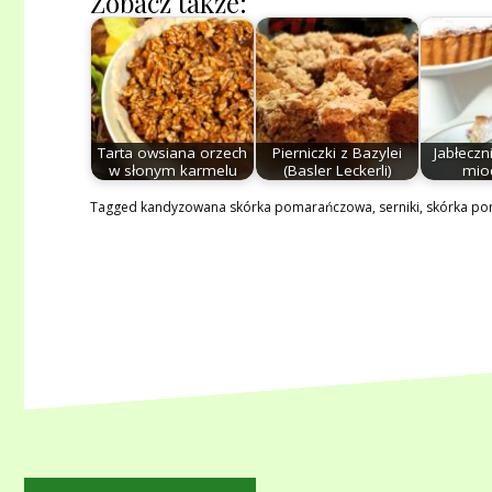
Zobacz także:
Tarta owsiana orzech
Pierniczki z Bazylei
Jabłeczn
w słonym karmelu
(Basler Leckerli)
mio
Tagged
kandyzowana skórka pomarańczowa
,
serniki
,
skórka p