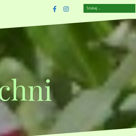
Szukaj:
szczuplejemy.pl
Facebook
Instagram
chni