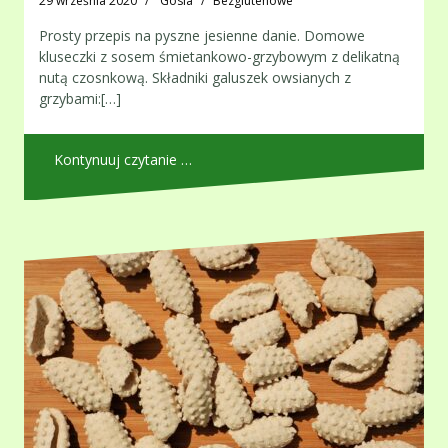
29 września 2020
Gosia
Bezglutenowe
Prosty przepis na pyszne jesienne danie. Domowe
kluseczki z sosem śmietankowo-grzybowym z delikatną
nutą czosnkową. Składniki galuszek owsianych z
grzybami:[…]
Kontynuuj czytanie …