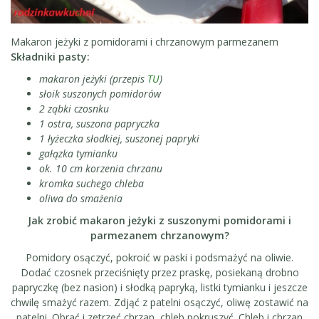
Makaron jeżyki z pomidorami i chrzanowym parmezanem
Składniki pasty:
makaron jeżyki (przepis
TU
)
słoik suszonych pomidorów
2 ząbki czosnku
1 ostra, suszona papryczka
1 łyżeczka słodkiej, suszonej papryki
gałązka tymianku
ok. 10 cm korzenia chrzanu
kromka suchego chleba
oliwa do smażenia
Jak zrobić makaron jeżyki z suszonymi pomidorami i
parmezanem chrzanowym?
Pomidory osączyć, pokroić w paski i podsmażyć na oliwie.
Dodać czosnek przeciśnięty przez praskę, posiekaną drobno
papryczkę (bez nasion) i słodką papryką, listki tymianku i jeszcze
chwilę smażyć razem. Zdjąć z patelni osączyć, oliwę zostawić na
patelni. Obrać i zetrzeć chrzan, chleb pokruszyć. Chleb i chrzan