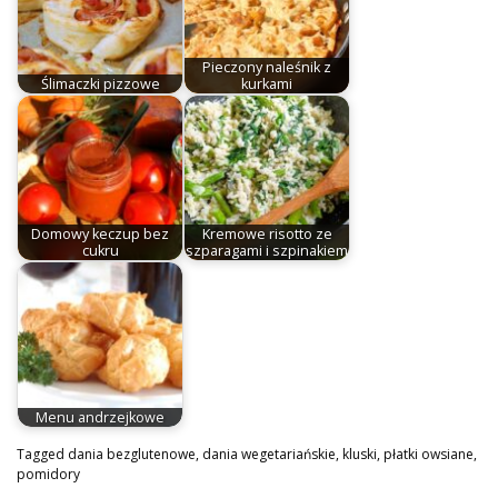
Pieczony naleśnik z
Ślimaczki pizzowe
kurkami
Domowy keczup bez
Kremowe risotto ze
cukru
szparagami i szpinakiem
Menu andrzejkowe
Tagged
dania bezglutenowe
,
dania wegetariańskie
,
kluski
,
płatki owsiane
,
pomidory