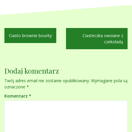
Nawigacja
Ciasto brownie bounty
Ciasteczka owsiane z
wpisu
czekoladą
Dodaj komentarz
Twój adres email nie zostanie opublikowany.
Wymagane pola są
oznaczone
*
Komentarz
*