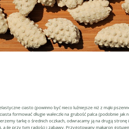
astyczne ciasto (powinno być nieco luźniejsze niż z mąki pszennej)
iasta formować długie wałeczki na grubość palca (podobnie jak na k
Bierzemy tarkę o średnich oczkach, odwracamy ją na drugą stronę
ki, a ile przy tym radości i zabawy. Przygotowany makaron gotuje