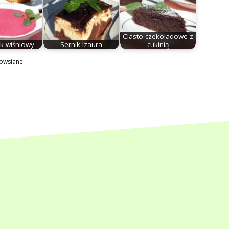
Ciasto czekoladowe z
k wiśniowy
Sernik Izaura
cukinią
 owsiane