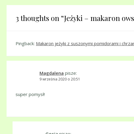
3 thoughts on “
Jeżyki – makaron ows
Pingback:
Makaron jeżyki z suszonymi pomidorami i chr
Magdalena
pisze:
9 września 2020 o 20:51
super pomysł!
Gosia
pisze: