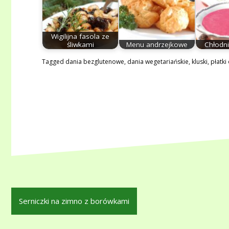
Wigilijna fasola ze
śliwkami
Menu andrzejkowe
Chłodni
Tagged
dania bezglutenowe
,
dania wegetariańskie
,
kluski
,
płatki
Nawigacja
Serniczki na zimno z borówkami
wpisu