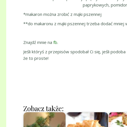
paprykowych, pomidoro
*makaron można zrobić z mąki pszennej
**do makaronu z mąki pszennej trzeba dodać mniej w
Znajdź mnie na
fb
.
Jeśli któryś z przepisów spodobał Ci się, jeśli podoba
że to proste!
Zobacz także: