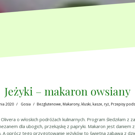
Jeżyki – makaron owsiany
nia 2020
Gosia
Bezglutenowe
,
Makarony, kluski, kasze, ryż
,
Przepisy pod
Olivera o włoskich podróżach kulinarnych. Program śledziłam z z
mezanem dla ubogich, przekąskę z papryki. Makaron jest daniem
a. A oprócz tego przygotowanie jeżyków to świetna zabawa z dzieć