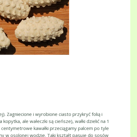
. Zagniecione i wyrobione ciasto przykryć folią i
opytka, ale wałeczki są cieńsze), wałki dzielić na 1
 i centymetrowe kawałki przeciągamy palcem po tyle
my w osolonej wodzie. Taki kształt pasuje do sosów