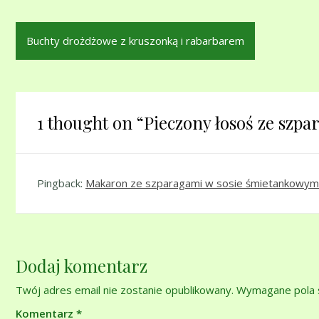
Nawigacja
Buchty drożdżowe z kruszonką i rabarbarem
wpisu
1 thought on “
Pieczony łosoś ze szp
Pingback:
Makaron ze szparagami w sosie śmietankowym 
Dodaj komentarz
Twój adres email nie zostanie opublikowany.
Wymagane pola 
Komentarz
*