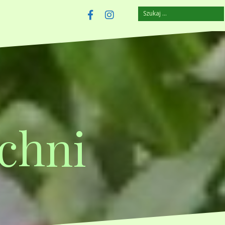
Szukaj:
szczuplejemy.pl
Facebook
Instagram
chni