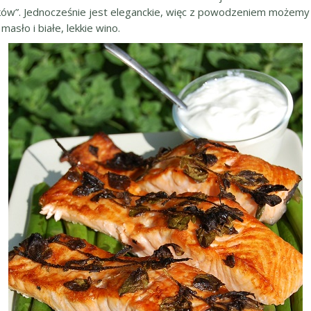
aków”. Jednocześnie jest eleganckie, więc z powodzeniem możem
asło i białe, lekkie wino.