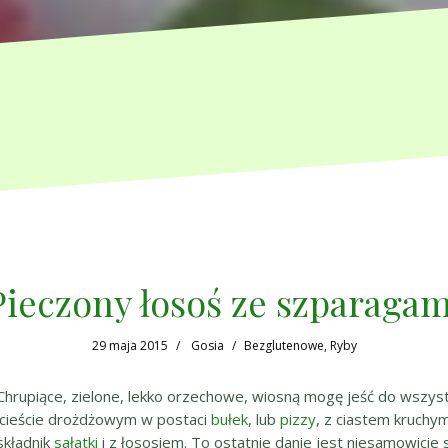
Pieczony łosoś ze szparagam
29 maja 2015
Gosia
Bezglutenowe
,
Ryby
). Chrupiące, zielone, lekko orzechowe, wiosną mogę jeść do wszys
 cieście drożdżowym w postaci
bułek
, lub
pizzy
, z ciastem kruchym
 składnik
sałatki
i z łososiem. To ostatnie danie jest niesamowicie