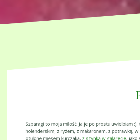
Szparagi to moja miłość. Ja je po prostu uwielbiam :
holenderskim, z ryżem, z makaronem, z potrawką, w
otulone mięsem kurczaka,
z szynką w galarecie
, jako