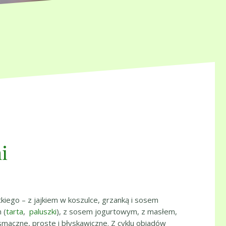
i
tkiego – z jajkiem w koszulce, grzanką i sosem
 (
tarta
,
paluszki
), z sosem jogurtowym, z masłem,
 smaczne, proste i błyskawiczne. Z cyklu obiadów