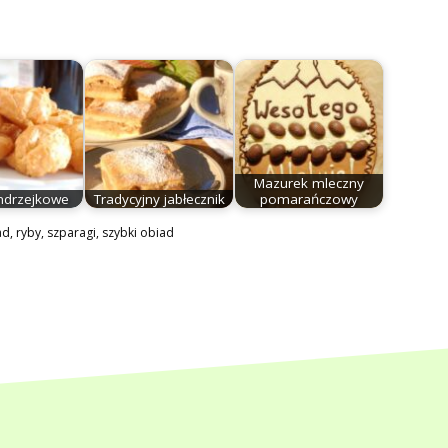
Mazurek mleczny
ndrzejkowe
Tradycyjny jabłecznik
pomarańczowy
ad
,
ryby
,
szparagi
,
szybki obiad