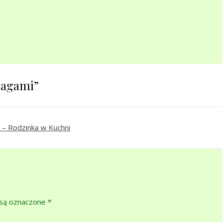
aragami
”
– Rodzinka w Kuchni
są oznaczone
*