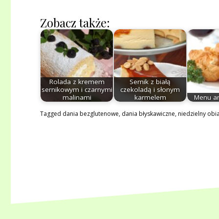
Zobacz także:
Rolada z kremem
Sernik z białą
sernikowym i czarnymi
czekoladą i słonym
malinami
karmelem
Menu a
Tagged
dania bezglutenowe
,
dania błyskawiczne
,
niedzielny obi