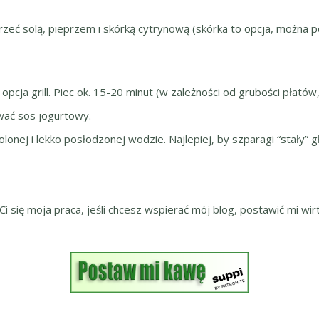
trzeć solą, pieprzem i skórką cytrynową (skórka to opcja, można
opcja grill. Piec ok. 15-20 minut (w zależności od grubości płató
wać sos jogurtowy.
nej i lekko posłodzonej wodzie. Najlepiej, by szparagi “stały” 
 Ci się moja praca, jeśli chcesz wspierać mój blog, postawić mi wirt