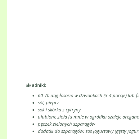
Składniki:
60-70 dag łososia w dzwonkach (3-4 porcje) lub fi
sól, pieprz
sok i skórka z cytryny
ulubione zioła (u mnie w ogródku szaleje oregano,
pęczek zielonych szparagów
dodatki do szparagów: sos jogurtowy (gęsty jogurt