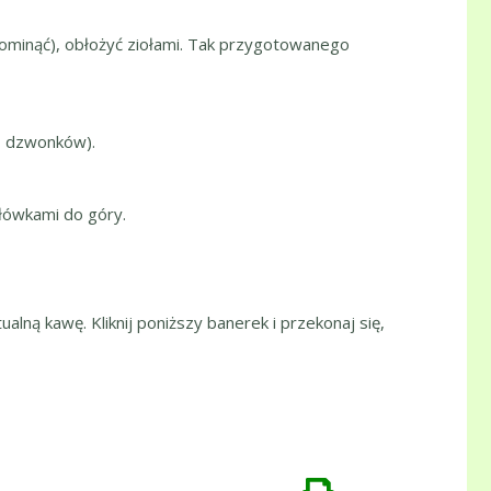
 pominąć), obłożyć ziołami. Tak przygotowanego
w, dzwonków).
główkami do góry.
ualną kawę. Kliknij poniższy banerek i przekonaj się,