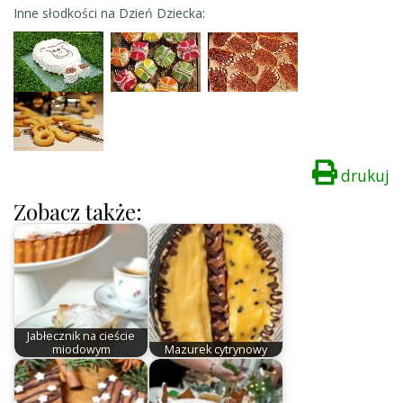
Inne słodkości na Dzień Dziecka:
drukuj
Zobacz także:
Jabłecznik na cieście
miodowym
Mazurek cytrynowy