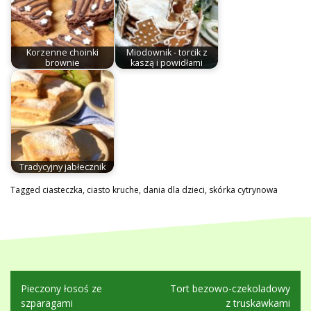
Korzenne choinki
Miodownik - torcik z
brownie
kaszą i powidłami
Tradycyjny jabłecznik
Tagged
ciasteczka
,
ciasto kruche
,
dania dla dzieci
,
skórka cytrynowa
Nawigacja
Pieczony łosoś ze
Tort bezowo-czekoladowy
wpisu
szparagami
z truskawkami